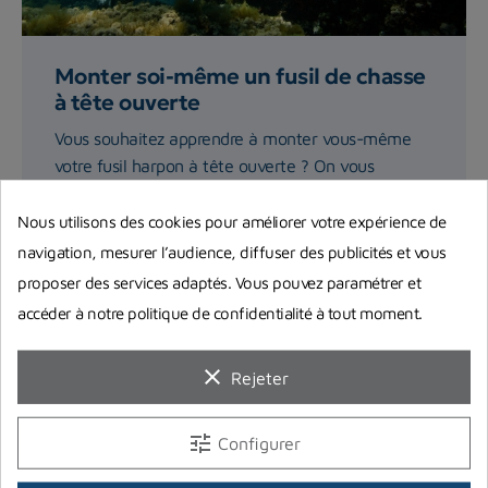
Monter soi-même un fusil de chasse
à tête ouverte
Vous souhaitez apprendre à monter vous-même
votre fusil harpon à tête ouverte ? On vous
explique précisément...
Nous utilisons des cookies pour améliorer votre expérience de
navigation, mesurer l’audience, diffuser des publicités et vous
Lire la suite
proposer des services adaptés. Vous pouvez paramétrer et
accéder à notre politique de confidentialité à tout moment.
clear
Rejeter
tune
Configurer