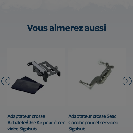
Vous aimerez aussi
Adaptateur crosse
Adaptateur crosse Seac
S
Airbalete/One Air pour étrier
Condor pour étrier vidéo
B
vidéo Sigalsub
Sigalsub
B