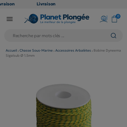
raison
Livraison
ATUITE
GRATUITE
0

point
en point
is dès
relais dès
79€
chats
d'achats
rs
(hors
Accueil
Chasse Sous-Marine
Accessoires Arbalètes
Bobine Dyneema
Sigalsub Ø 1.5mm
duits
produits
 et
long et
umineux
volumineux
n
: non
ibles)
éligibles)