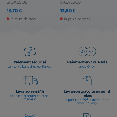
SIGALSUB
SIGALSUB
1
18,70 €
12,50 €
Pr
Prix
Prix
Rupture de stock
Rupture de stock
Paiement sécurisé
Paiement en 3 ou 4 fois
par carte bancaire, ou Paypal
avec Oney
Livraison en 24h
Livraison gratuite en point
relais
pour les produits en stock
magasin
à partir de 79€ d'achat (hors
produits long)