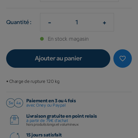
-
+
Quantité :
En stock magasin
Ajouter au panier
favorite_border
•
Charge de rupture 120 kg
Paiement en 3 ou 4 fois
avec Oney ou Paypal
Livraison gratuite en point relais
à partir de 79€ d'achat
hors produits longs et volumineux
15 jours satisfait