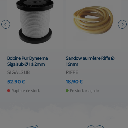
Bobine Pur Dyneema
Sandow au mètre Riffe Ø
P
Sigalsub Ø 1 à 2mm
16mm
R
SIGALSUB
RIFFE
S
52,90 €
18,90 €
2
Prix
Prix
Pr
Rupture de stock
En stock magasin