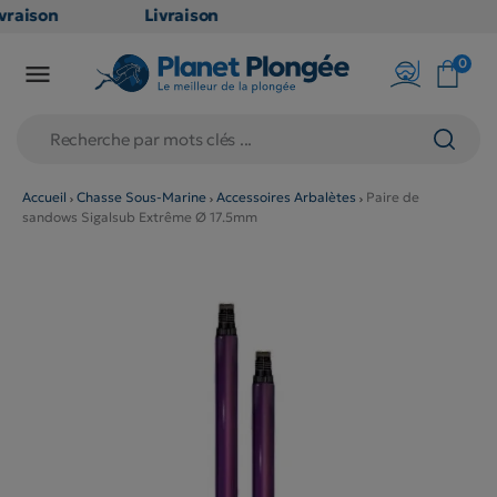
raison
Livraison
ATUITE
GRATUITE
0

point
en point
is dès
relais dès
79€
chats
d'achats
rs
(hors
Accueil
Chasse Sous-Marine
Accessoires Arbalètes
Paire de
sandows Sigalsub Extrême Ø 17.5mm
duits
produits
 et
long et
umineux
volumineux
n
: non
ibles)
éligibles)