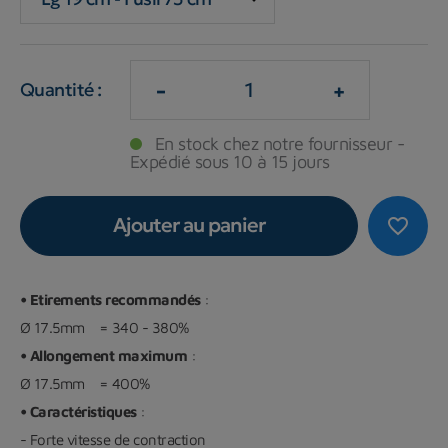
-
+
Quantité :
En stock chez notre fournisseur -
Expédié sous 10 à 15 jours
Ajouter au panier
favorite_border
• Etirements recommandés
:
Ø 17.5mm = 340 - 380%
• Allongement maximum
:
Ø 17.5mm = 400%
• Caractéristiques
:
- Forte vitesse de contraction