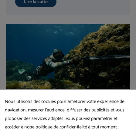
Lire la suite
Monter soi-même un fusil de chasse
Nous utilisons des cookies pour améliorer votre expérience de
à tête ouverte
navigation, mesurer l’audience, diffuser des publicités et vous
Vous souhaitez apprendre à monter vous-même
proposer des services adaptés. Vous pouvez paramétrer et
votre fusil harpon à tête ouverte ? On vous
accéder à notre politique de confidentialité à tout moment.
explique précisément...