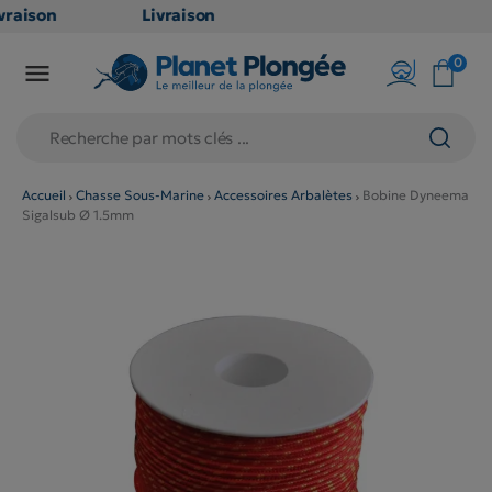
raison
Livraison
ATUITE
GRATUITE
0

point
en point
is dès
relais dès
79€
chats
d'achats
rs
(hors
Accueil
Chasse Sous-Marine
Accessoires Arbalètes
Bobine Dyneema
Sigalsub Ø 1.5mm
duits
produits
 et
long et
umineux
volumineux
n
: non
ibles)
éligibles)