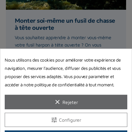
Monter soi-même un fusil de chasse
à tête ouverte
Vous souhaitez apprendre à monter vous-même
votre fusil harpon à tête ouverte ? On vous
explique précisément...
Nous utilisons des cookies pour améliorer votre expérience de
navigation, mesurer l’audience, diffuser des publicités et vous
Lire la suite
proposer des services adaptés. Vous pouvez paramétrer et
accéder à notre politique de confidentialité à tout moment.
clear
Rejeter
tune
Configurer