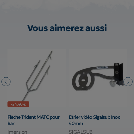
Vous aimerez aussi
-24,40 €
Flèche Trident MATC pour
Etrier vidéo Sigalsub Inox
S
Bar
40mm
S
Imersion
SIGALSUB
S