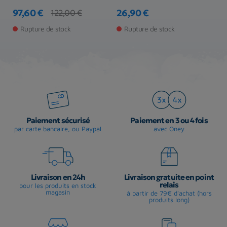
97,60 €
26,90 €
2
122,00 €
Prix
Prix de base
Prix
Pr
Pr
Rupture de stock
Rupture de stock
Paiement sécurisé
Paiement en 3 ou 4 fois
par carte bancaire, ou Paypal
avec Oney
Livraison en 24h
Livraison gratuite en point
relais
pour les produits en stock
magasin
à partir de 79€ d'achat (hors
produits long)