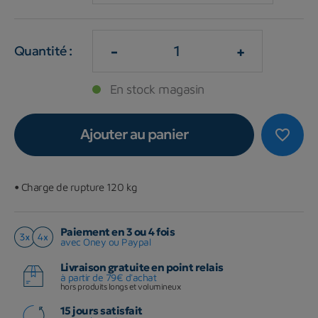
-
+
Quantité :
En stock magasin
Ajouter au panier
favorite_border
•
Charge de rupture 120 kg
Paiement en 3 ou 4 fois
avec Oney ou Paypal
Livraison gratuite en point relais
à partir de 79€ d'achat
hors produits longs et volumineux
15 jours satisfait