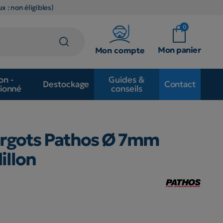
x : non éligibles)
0
Mon panier
Mon compte
on -
Guides &
Destockage
Contact
ionné
conseils
ergots Pathos Ø 7mm
illon