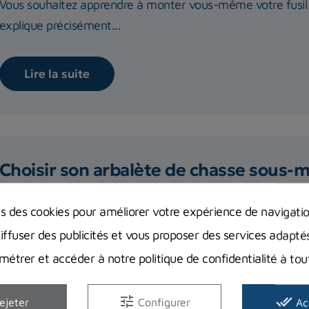
Vous souhaitez apprendre à monter vous-même votre fusil
explique précisément...
Lire la suite
Choisir son arbalète de chasse sous-
Comment choisir sa première arbalète de chasse sous-marin
ns des cookies pour améliorer votre expérience de navigati
marché peut rendre...
diffuser des publicités et vous proposer des services adapté
étrer et accéder à notre politique de confidentialité à t
Lire la suite
tune
done_all
ejeter
Configurer
Ac