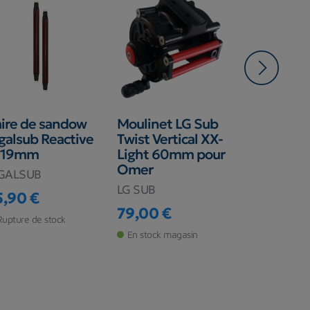
Promo !
-3,00 €
ire de sandow
Moulinet LG Sub
Tresse Sa
galsub Reactive
Twist Vertical XX-
Polyester
 19mm
Light 60mm pour
1.7mm
Omer
GALSUB
SALVIMAR
LG SUB
5,90 €
12,00 €
ix
Prix
Prix de ba
79,00 €
Rupture de stock
Rupture de s
Prix
En stock magasin