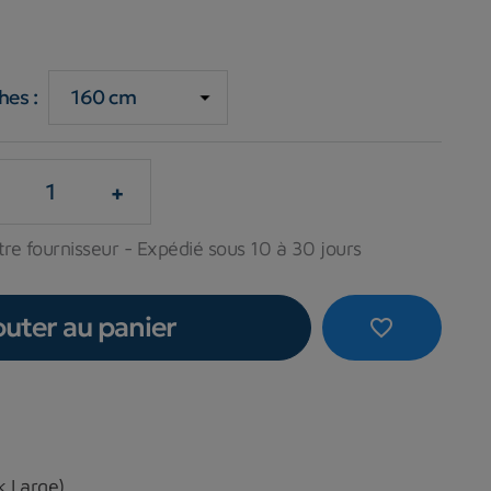
hes :
+
tre fournisseur - Expédié sous 10 à 30 jours
outer au panier
favorite_border
k Large)