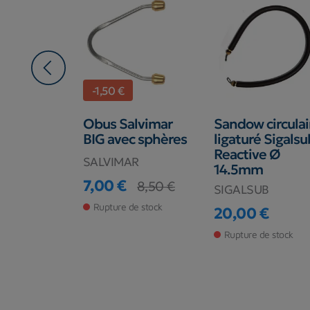
-1,50 €
à ergots
Obus Salvimar
Sandow circulai
 Ø 6.5mm
BIG avec sphères
ligaturé Sigalsu
dillon
Reactive Ø
SALVIMAR
14.5mm
7,00 €
8,50 €
SIGALSUB
Prix
Prix de base
€
Rupture de stock
20,00 €
de stock
Prix
Rupture de stock