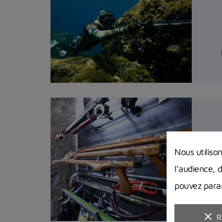
Nous utiliso
l’audience, 
pouvez param
clear
R