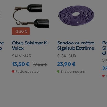
-3,50 €
re
Obus Salvimar K-
Sandow au mètre
Pa
b
Velox
Sigalsub Extrême
Si
Ø
SALVIMAR
SIGALSUB
SI
13,50 €
23,90 €
17,00 €
Prix
Prix de base
Prix
2
Pr
Rupture de stock
En stock magasin