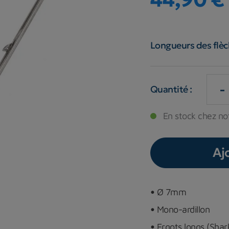
Longueurs des flèc
-
Quantité :
En stock chez no
Aj
•
Ø 7mm
•
Mono-ardillon
•
Ergots longs (Shar