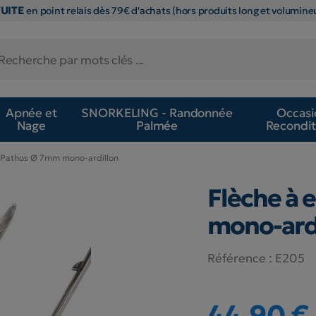
TUITE
en point relais dès 79€ d'achats (hors produits long et volumineu
Apnée et
SNORKELING - Randonnée
Occasi
Nage
Palmée
Recondit
s Pathos Ø 7mm mono-ardillon
Flèche à 
mono-ard
Référence :
E205
44,90 €