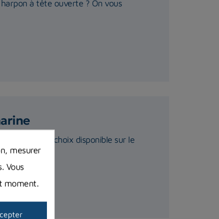
 harpon à tête ouverte ? On vous
marine
e ? Le vaste choix disponible sur le
on, mesurer
s. Vous
out moment.
cepter