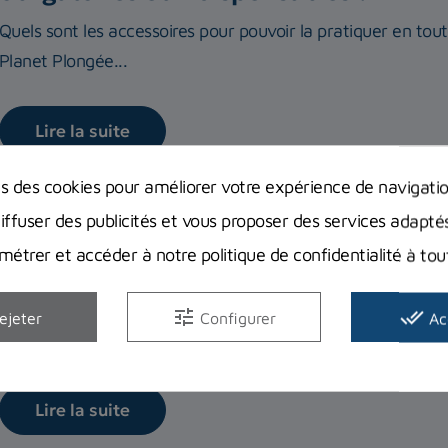
Quels sont les accessoires pour pouvoir la pratiquer en tou
Planet Plongée...
Lire la suite
ns des cookies pour améliorer votre expérience de navigati
diffuser des publicités et vous proposer des services adapté
étrer et accéder à notre politique de confidentialité à t
Monter soi-même un fusil de chasse à
Vous souhaitez apprendre à monter vous-même votre fusil
tune
done_all
ejeter
Configurer
Ac
explique précisément...
Lire la suite