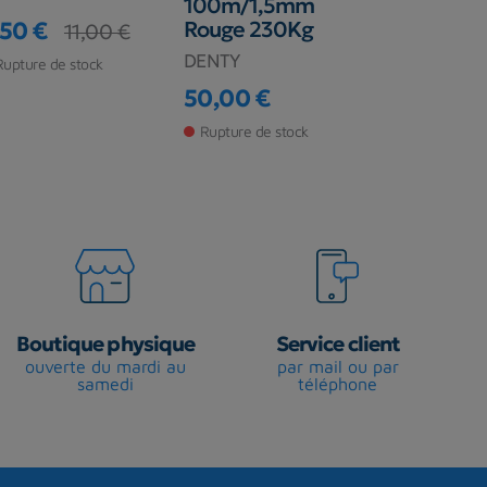
100m/1,5mm
,50 €
Rouge 230Kg
7,00 €
11,00 €
9
ix
ix de base
Prix
Prix de ba
DENTY
Rupture de stock
Rupture de s
50,00 €
Prix
Rupture de stock
Boutique physique
Service client
ouverte du mardi au
par mail ou par
samedi
téléphone