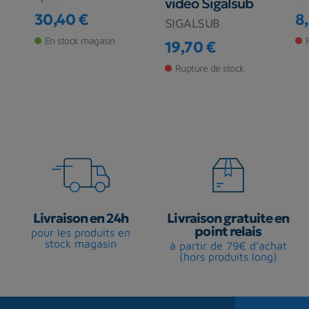
vidéo Sigalsub
30,40 €
8
SIGALSUB
Prix
Pr
Pr
En stock magasin
19,70 €
Prix
Rupture de stock
Livraison en 24h
Livraison gratuite en
point relais
pour les produits en
stock magasin
à partir de 79€ d'achat
(hors produits long)