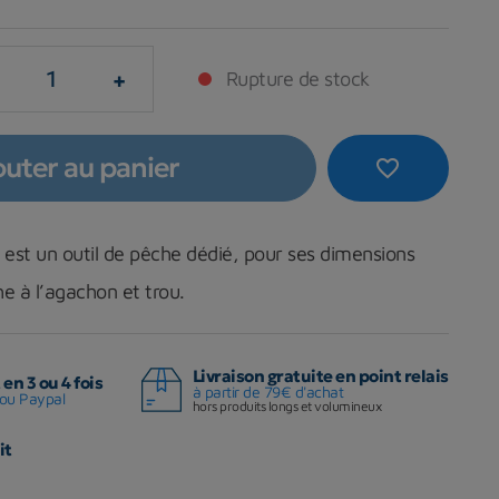
+
Rupture de stock
outer au panier
favorite_border
est un outil de pêche dédié, pour ses dimensions
he à l’agachon et trou.
Livraison gratuite en point relais
en 3 ou 4 fois
à partir de 79€ d'achat
ou Paypal
hors produits longs et volumineux
it