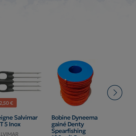
-2,50 €
-2,00 €
igne Salvimar
Bobine Dyneema
Trident S
T 5 Inox
gainé Denty
MARTIN 3
Spearfishing
ALVIMAR
SALVIMAR