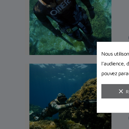
Nous utiliso
l’audience, 
pouvez param
clear
R