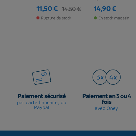
€
11,50 €
14,90 €
14,50 €
14,50 €
base
Prix
Prix de base
Prix
de stock
Rupture de stock
En stock magasin
Paiement sécurisé
Paiement en 3 ou 4
fois
par carte bancaire, ou
Paypal
avec Oney