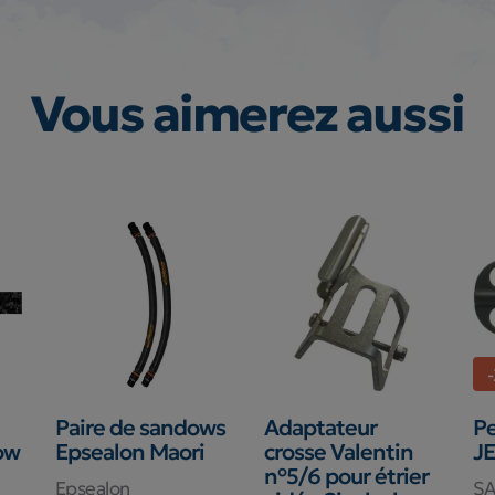
Vous aimerez aussi
Paire de sandows
Adaptateur
Pe
ow
Epsealon Maori
crosse Valentin
JE
n°5/6 pour étrier
Epsealon
S