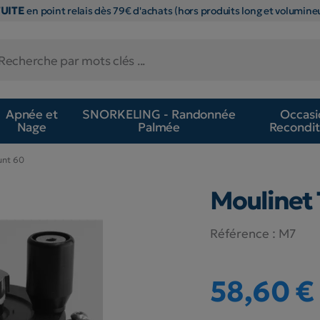
TUITE
en point relais dès 79€ d'achats (hors produits long et volumineu
Apnée et
SNORKELING - Randonnée
Occasi
Nage
Palmée
Recondit
unt 60
Moulinet 
Référence :
M7
58,60 €