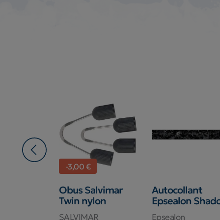
-3,00 €
Salvimar
Obus Salvimar
Autocollant
Mustad
Twin nylon
Epsealon Shad
AR
SALVIMAR
Epsealon