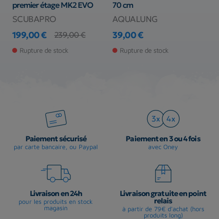
premier étage MK2 EVO
70 cm
L
SCUBAPRO
AQUALUNG
A
199,00 €
39,00 €
4
239,00 €
Prix
Prix de base
Prix
Pr
Rupture de stock
Rupture de stock
Paiement sécurisé
Paiement en 3 ou 4 fois
par carte bancaire, ou Paypal
avec Oney
Livraison en 24h
Livraison gratuite en point
relais
pour les produits en stock
magasin
à partir de 79€ d'achat (hors
produits long)