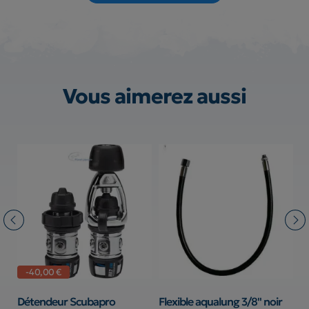
Vous aimerez aussi
-40,00 €
Détendeur Scubapro
Flexible aqualung 3/8" noir
F