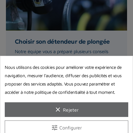
Choisir son détendeur de plongée
Notre équipe vous a préparé plusieurs conseils
pour choisir votre détendeur de plongée selon
différents critères...
Nous utilisons des cookies pour améliorer votre expérience de
navigation, mesurer l’audience, diffuser des publicités et vous
proposer des services adaptés. Vous pouvez paramétrer et
Lire la suite
accéder à notre politique de confidentialité à tout moment.
clear
Rejeter
tune
Configurer