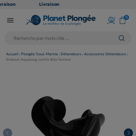
raison
Livraison
ATUITE
GRATUITE
0

point
en point
is dès
relais dès
79€
chats
d'achats
rs
(hors
Accueil
Plongée Sous-Marine
Détendeurs
Accessoires Détendeurs
Embout Aqualung comfo-Bite femme
duits
produits
 et
long et
umineux
volumineux
n
: non
ibles)
éligibles)