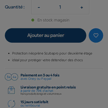
-
+
Quantité :
En stock magasin
Ajouter au panier
favorite_border
Protection néoprène Scubapro pour deuxième étage
idéal pour protéger votre détendeur des chocs
Paiement en 3 ou 4 fois
avec Oney ou Paypal
Livraison gratuite en point relais
à partir de 79€ d'achat
hors produits longs et volumineux
15 jours satisfait
ou remboursé