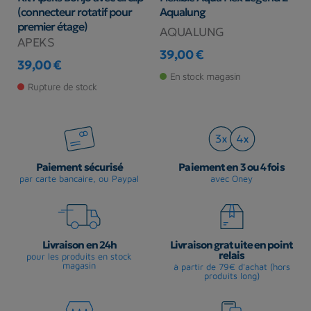
(connecteur rotatif pour
Aqualung
J
premier étage)
AQUALUNG
A
APEKS
39,00 €
3
39,00 €
Prix
Pr
Prix
En stock magasin
Rupture de stock
Paiement sécurisé
Paiement en 3 ou 4 fois
par carte bancaire, ou Paypal
avec Oney
Livraison en 24h
Livraison gratuite en point
relais
pour les produits en stock
magasin
à partir de 79€ d'achat (hors
produits long)