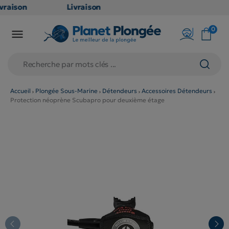
raison
Livraison
ATUITE
GRATUITE
0

point
en point
is dès
relais dès
€
79€
chats
d'achats
rs
(hors
Accueil
Plongée Sous-Marine
Détendeurs
Accessoires Détendeurs
Protection néoprène Scubapro pour deuxième étage
duits
produits
g et
long et
umineux
volumineux
on
: non
ibles)
éligibles)