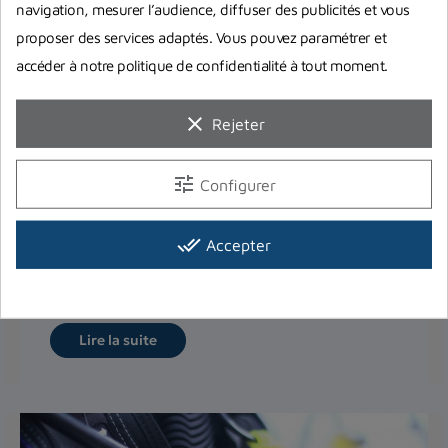
navigation, mesurer l’audience, diffuser des publicités et vous
proposer des services adaptés. Vous pouvez paramétrer et
accéder à notre politique de confidentialité à tout moment.
clear
Rejeter
tune
Configurer
Choisir son détendeur de plongée
Notre équipe vous a préparé plusieurs conseils
done_all
Accepter
pour choisir votre détendeur de plongée selon
différents critères...
Lire la suite