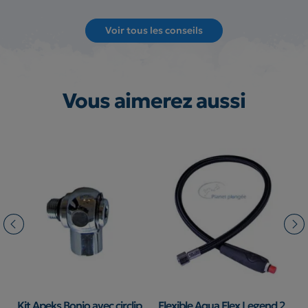
Voir tous les conseils
Vous aimerez aussi
Kit Apeks Bonjo avec circlip
Flexible Aqua Flex Legend 2
F