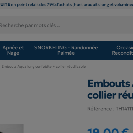
TUITE
en point relais dès 79€ d'achats (hors produits long et volumineu
Apnée et
SNORKELING - Randonnée
Occasi
Nage
Palmée
Recondit
Embouts Aqua lung confobite + collier réutilisable
Embouts A
collier réu
Référence :
TH1411
19,00 €