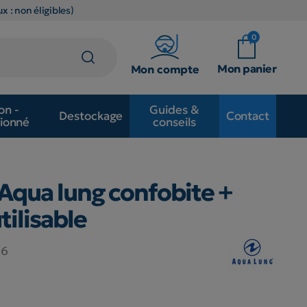
x : non éligibles)
0
Mon panier
Mon compte
on -
Guides &
Destockage
Contact
ionné
conseils
qua lung confobite +
tilisable
16