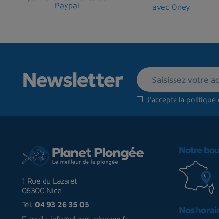
Paypal
avec Oney
Newsletter
J'accepte la
politique 
Notre bou
1 Rue du Lazaret
06300 Nice
Tél.
04 93 26 35 05
Nos horai
E-mail :
info@planet-plongee.fr