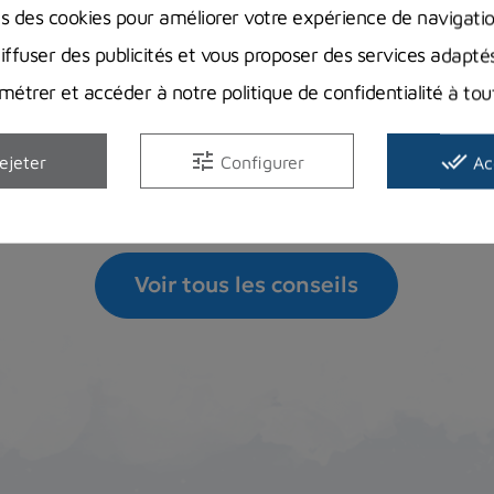
ns des cookies pour améliorer votre expérience de navigati
Vous vous demandez comment réaliser l’entretien de vot
diffuser des publicités et vous proposer des services adapté
quand est-ce que vous...
étrer et accéder à notre politique de confidentialité à t
Lire la suite
tune
done_all
ejeter
Configurer
Ac
Voir tous les conseils