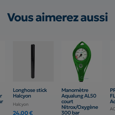
Vous aimerez aussi
Longhose stick
Manomètre
P
r
Halcyon
Aqualung AL50
F
ur
court
A
Halcyon
Nitrox/Oxygène
A
24,00 €
300 bar