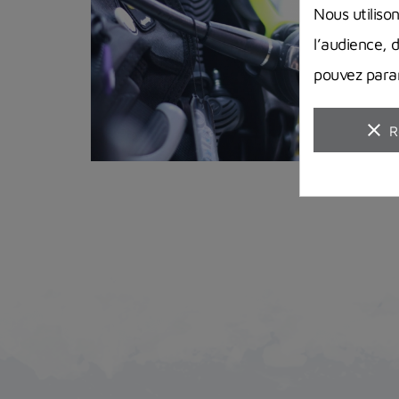
Nous utiliso
l’audience, 
pouvez param
clear
R