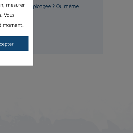
on, mesurer
re détendeur de plongée ? Ou même
s. Vous
out moment.
cepter