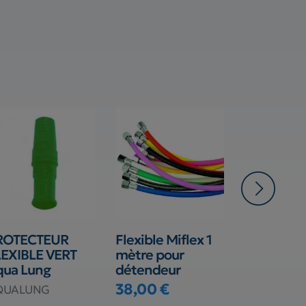
ROTECTEUR
Flexible Miflex 1
Flexible
LEXIBLE VERT
mètre pour
détendeur
qua Lung
détendeur
tressé Noi
cm)
38,00 €
QUALUNG
Prix
Tecline Fra