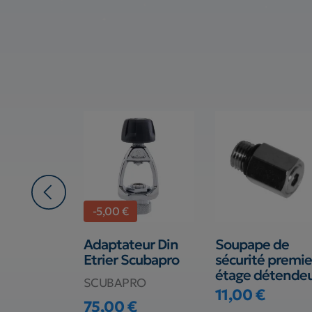
-5,00 €
silicone
Adaptateur Din
Soupape de
ollier
Etrier Scubapro
sécurité premie
Subapro
étage détende
SCUBAPRO
11,00 €
RO
Prix
75,00 €