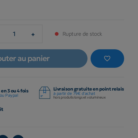
+
Rupture de stock
outer au panier
favorite_border
Livraison gratuite en point relais
en 3 ou 4 fois
à partir de 79€ d'achat
ou Paypal
hors produits longs et volumineux
it