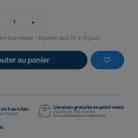
+
re fournisseur - Expédié sous 10 à 15 jours
outer au panier
favorite_border
Livraison gratuite en point relais
en 3 ou 4 fois
à partir de 79€ d'achat
ou Paypal
hors produits longs et volumineux
it