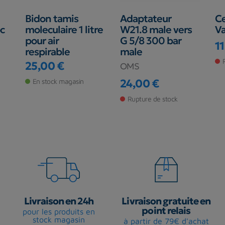
Bidon tamis
Adaptateur
Ce
oc
moleculaire 1 litre
W21.8 male vers
V
pour air
G 5/8 300 bar
1
respirable
male
Pr
25,00 €
OMS
Prix
En stock magasin
24,00 €
Prix
Rupture de stock
Livraison en 24h
Livraison gratuite en
point relais
pour les produits en
stock magasin
à partir de 79€ d'achat