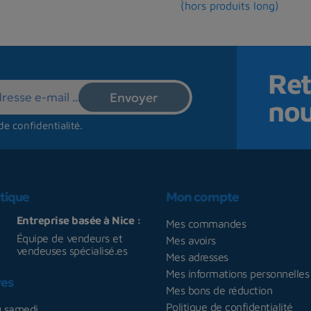
(hors produits long)
Ret
no
de confidentialité
.
tique
Mon compte
Entreprise basée à Nice :
Mes commandes
Équipe de vendeurs et
Mes avoirs
vendeuses spécialisé.es
Mes adresses
Mes informations personnelles
res
Mes bons de réduction
Politique de confidentialité
u samedi