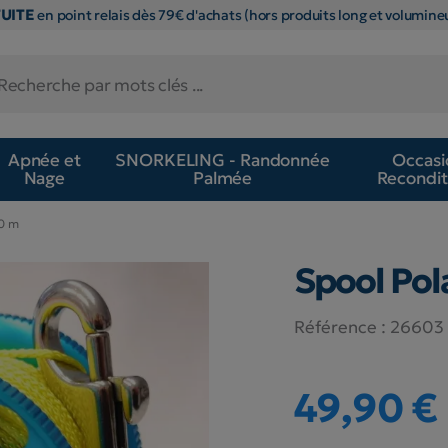
TUITE
en point relais dès 79€ d'achats (hors produits long et volumineu
Apnée et
SNORKELING - Randonnée
Occasi
Nage
Palmée
Recondit
30 m
Spool Pol
Référence :
26603
49,90 €