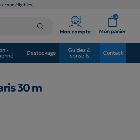
x : non éligibles)
0
Mon panier
Mon compte
on -
Guides &
Destockage
Contact
ionné
conseils
aris 30 m