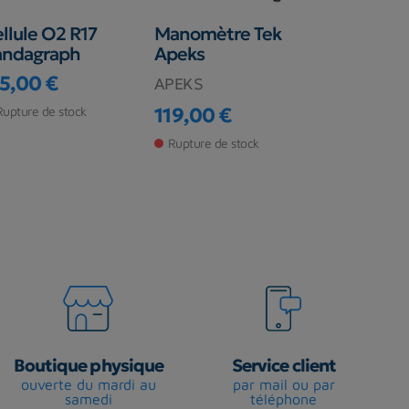
llule O2 R17
Manomètre Tek
Autocolla
andagraph
Apeks
Trimix pou
de plongé
15,00 €
APEKS
ix
PLANET PL
Rupture de stock
119,00 €
Prix
8,00 €
Prix
Rupture de stock
En stock ma
Boutique physique
Service client
ouverte du mardi au
par mail ou par
samedi
téléphone