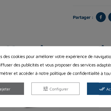
Partager :
Vous aimerez aussi
ns des cookies pour améliorer votre expérience de navigati
diffuser des publicités et vous proposer des services adapté
étrer et accéder à notre politique de confidentialité à t
tune
done_all
ejeter
Configurer
Ac