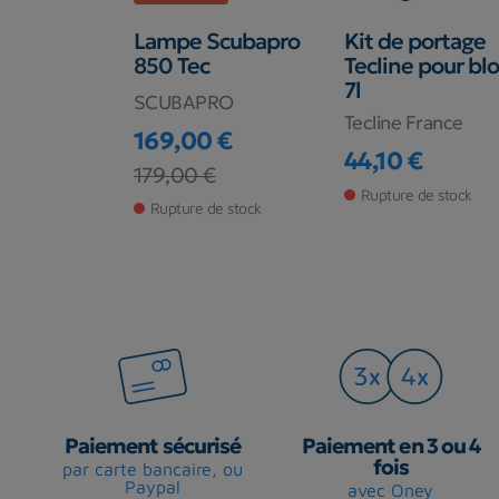
ètre
Lampe Scubapro
Kit de portage
standard
850 Tec
Tecline pour bl
7l
SCUBAPRO
Tecline France
 €
169,00 €
44,10 €
Prix
Prix de base
179,00 €
Prix
de stock
Rupture de stock
Rupture de stock
Paiement sécurisé
Paiement en 3 ou 4
fois
par carte bancaire, ou
Paypal
avec Oney