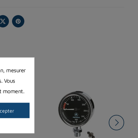
on, mesurer
s. Vous
out moment.
cepter