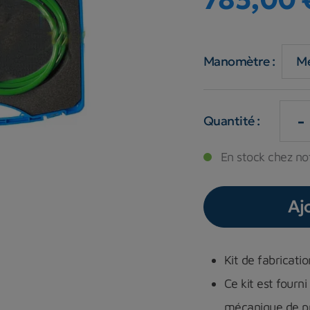
Manomètre :
-
Quantité :
En stock chez not
Aj
Kit de fabricat
Ce kit est fourn
mécanique de p