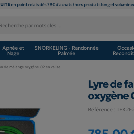
TUITE
en point relais dès 79€ d'achats (hors produits long et volumineu
Apnée et
SNORKELING - Randonnée
Occasi
Nage
Palmée
Recondit
ion de mélange oxygène O2 en valise
Lyre de f
oxygène O
Référence :
TEK2E
785,00 