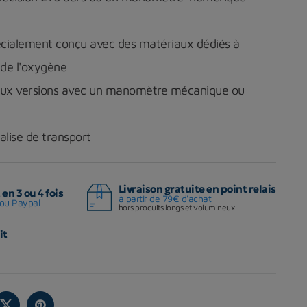
pécialement conçu avec des matériaux dédiés à
c de l'oxygène
deux versions avec un manomètre mécanique ou
alise de transport
Livraison gratuite en point relais
en 3 ou 4 fois
à partir de 79€ d'achat
ou Paypal
hors produits longs et volumineux
it