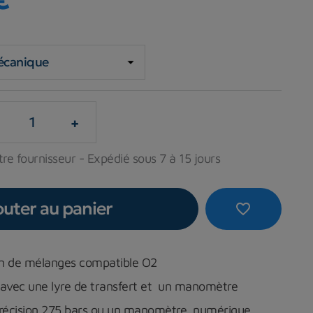
+
re fournisseur - Expédié sous 7 à 15 jours
outer au panier
favorite_border
ion de mélanges compatible O2
i avec une lyre de transfert et un manomètre
récision 275 bars ou un manomètre numérique