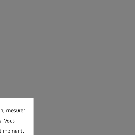
on, mesurer
s. Vous
out moment.