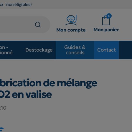
x : non éligibles)
0
Mon panier
Mon compte
on -
Guides &
Destockage
Contact
ionné
conseils
abrication de mélange
2 en valise
210
€