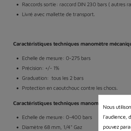
Raccords sortie: raccord DIN 230 bars ( autres r
Livré avec mallette de transport.
Caractéristiques techniques manomètre mécaniq
Echelle de mesure: 0-275 bars
Précision: +/- 1%
Graduation: tous les 2 bars
Protection en caoutchouc contre les chocs.
Caractéristiques techniques manomètre numérique
Nous utiliso
l’audience, 
Echelle de mesure: 0-400 bars
pouvez param
Diamètre 68 mm, 1/4" Gaz