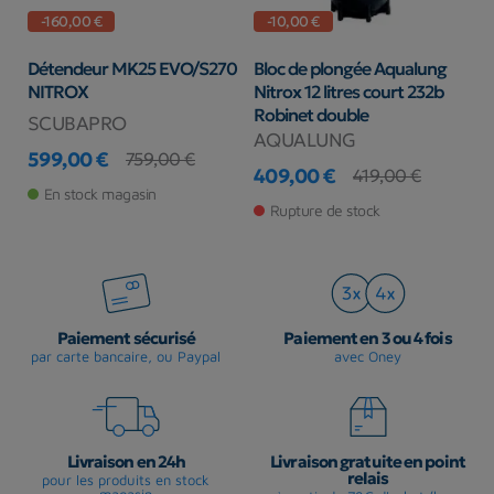
-160,00 €
-10,00 €
Détendeur MK25 EVO/S270
Bloc de plongée Aqualung
O
NITROX
Nitrox 12 litres court 232b
S
Robinet double
SCUBAPRO
S
AQUALUNG
599,00 €
2
759,00 €
Prix
Prix de base
409,00 €
Pr
Pr
419,00 €
Prix
Prix de base
En stock magasin
Rupture de stock
Paiement sécurisé
Paiement en 3 ou 4 fois
par carte bancaire, ou Paypal
avec Oney
Livraison en 24h
Livraison gratuite en point
relais
pour les produits en stock
magasin