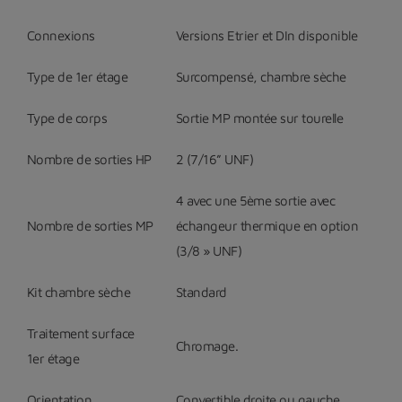
Connexions
Versions Etrier et DIn disponible
Type de 1
er
étage
Surcompensé, chambre sèche
Type de corps
Sortie MP montée sur tourelle
Nombre de sorties HP
2 (7/16” UNF)
4 avec une 5
ème
sortie avec
Nombre de sorties MP
échangeur thermique en option
(3/8 » UNF)
Kit chambre sèche
Standard
Traitement surface
Chromage.
1
er
étage
Orientation
Convertible droite ou gauche