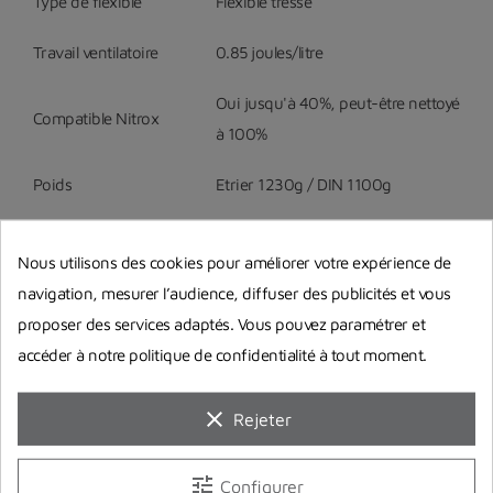
Type de flexible
Flexible tressé
Travail ventilatoire
0.85 joules/litre
Oui jusqu'à 40%, peut-être nettoyé
Compatible Nitrox
à 100%
Poids
Etrier 1230g / DIN 1100g
Nous utilisons des cookies pour améliorer votre expérience de
navigation, mesurer l’audience, diffuser des publicités et vous
proposer des services adaptés. Vous pouvez paramétrer et
accéder à notre politique de confidentialité à tout moment.
Guides d'achat
clear
Rejeter
tune
Configurer