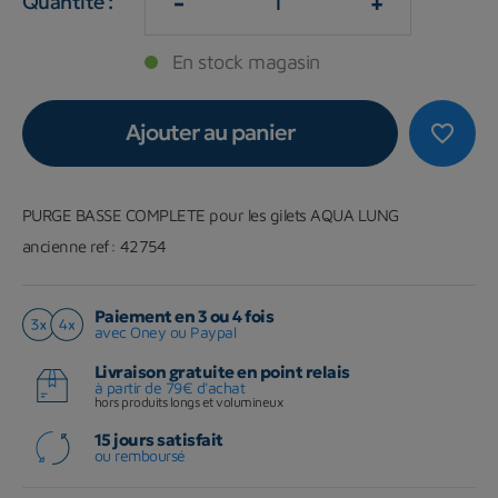
-
+
Quantité :
En stock magasin
Ajouter au panier
favorite_border
PURGE BASSE COMPLETE pour les gilets AQUA LUNG
ancienne ref: 42754
Paiement en 3 ou 4 fois
avec Oney ou Paypal
Livraison gratuite en point relais
à partir de 79€ d'achat
hors produits longs et volumineux
15 jours satisfait
ou remboursé