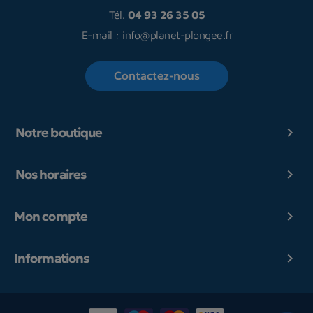
Tél.
04 93 26 35 05
E-mail :
info@planet-plongee.fr
Contactez-nous
Notre boutique

Nos horaires

Mon compte

Informations
