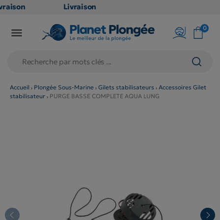
raison
Livraison
ATUITE
GRATUITE
0

point
en point
ais dès
relais dès
€
79€
chats
d'achats
rs
(hors
Accueil
Plongée Sous-Marine
Gilets stabilisateurs
Accessoires Gilet
stabilisateur
PURGE BASSE COMPLETE AQUA LUNG
duits
produits
g et
long et
umineux
volumineux
on
: non
gibles)
éligibles)