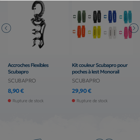
Accroches Flexibles
Kit couleur Scubapro pour
M
Scubapro
poches à lest Monorail
S
SCUBAPRO
SCUBAPRO
S
8,90 €
29,90 €
2
Prix
Prix
Pr
Rupture de stock
Rupture de stock