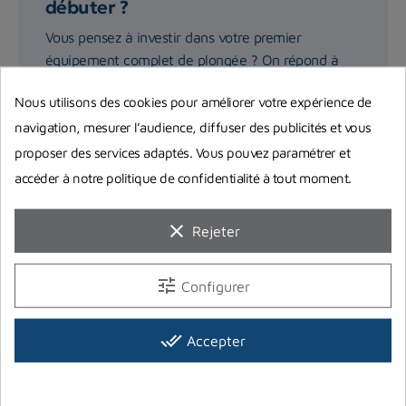
débuter ?
Vous pensez à investir dans votre premier
équipement complet de plongée ? On répond à
toutes vos interrogations et...
Nous utilisons des cookies pour améliorer votre expérience de
navigation, mesurer l’audience, diffuser des publicités et vous
Lire la suite
proposer des services adaptés. Vous pouvez paramétrer et
accéder à notre politique de confidentialité à tout moment.
clear
Rejeter
tune
Configurer
Vous aimerez aussi
done_all
Accepter