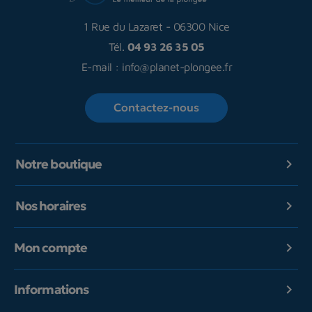
1 Rue du Lazaret
-
06300 Nice
Tél.
04 93 26 35 05
E-mail :
info@planet-plongee.fr
Contactez-nous
Notre boutique

Nos horaires

Mon compte

Informations
