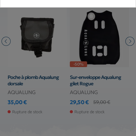
-50%
Poche à plomb Aqualung
Sur-enveloppe Aqualung
P
dorsale
gilet Rogue
L
S
AQUALUNG
AQUALUNG
S
35,00 €
29,50 €
59,00 €
Prix
Prix
Prix de base
3
Pr
Rupture de stock
Rupture de stock