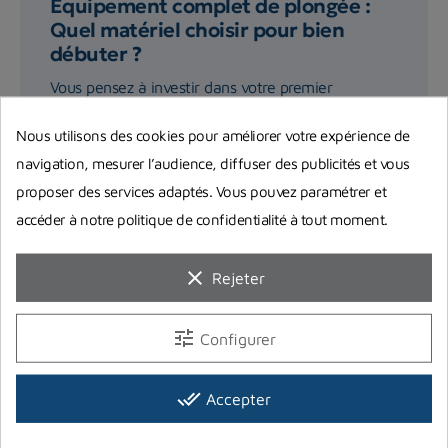
Equipement complet de plongée :
Quel matériel choisir pour bien
débuter ?
Vous pensez à investir dans votre premier
équipement complet de plongée ? On répond à
Nous utilisons des cookies pour améliorer votre expérience de
toutes vos interrogations et...
navigation, mesurer l’audience, diffuser des publicités et vous
proposer des services adaptés. Vous pouvez paramétrer et
Lire la suite
accéder à notre politique de confidentialité à tout moment.
clear
Rejeter
tune
Configurer
Vous aimerez aussi
done_all
Accepter