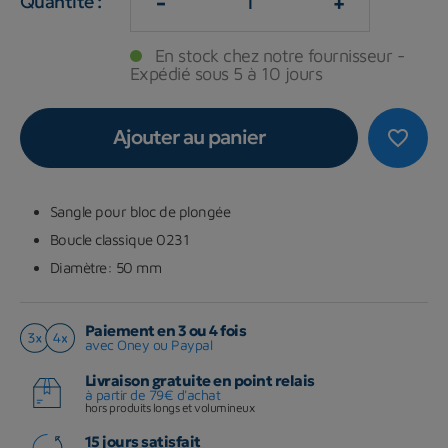
-
+
Quantité :
En stock chez notre fournisseur -
Expédié sous 5 à 10 jours
Ajouter au panier
favorite_border
Sangle pour bloc de plongée
Boucle classique 0231
Diamètre: 50 mm
Paiement en 3 ou 4 fois
avec Oney ou Paypal
Livraison gratuite en point relais
à partir de 79€ d'achat
hors produits longs et volumineux
15 jours satisfait