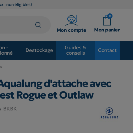
x : non éligibles)
0
Mon panier
Mon compte
on -
Guides &
Destockage
Contact
ionné
conseils
aw
qualung d'attache avec
lest Rogue et Outlaw
4-BKBK