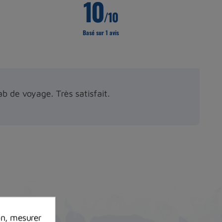
10
/10
Basé sur 1 avis
ab de voyage. Très satisfait.
on, mesurer