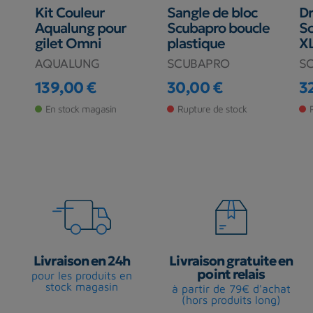
Kit Couleur
Sangle de bloc
D
Aqualung pour
Scubapro boucle
Sc
gilet Omni
plastique
X
AQUALUNG
SCUBAPRO
S
139,00 €
30,00 €
3
Prix
Prix
Pr
En stock magasin
Rupture de stock
Livraison en 24h
Livraison gratuite en
point relais
pour les produits en
stock magasin
à partir de 79€ d'achat
(hors produits long)