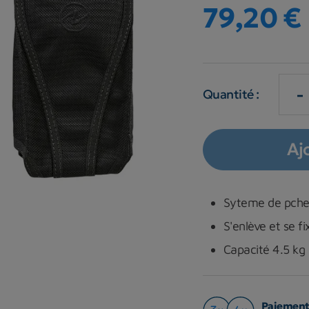
79,20 €
-
Quantité :
Aj
Syteme de pche à
S'enlève et se f
Capacité 4.5 kg
Paiement 