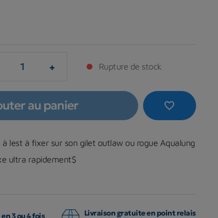
+
Rupture de stock
outer au panier
favorite_border
 lest à fixer sur son gilet outlaw ou rogue Aqualung
ixe ultra rapidement$
Livraison gratuite en point relais
en 3 ou 4 fois