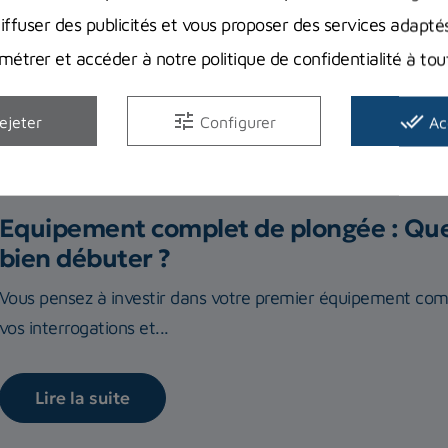
diffuser des publicités et vous proposer des services adapté
étrer et accéder à notre politique de confidentialité à t
Avis clients
Guides d'achat
tune
done_all
ejeter
Configurer
Ac
Equipement complet de plongée : Quel
bien débuter ?
Vous pensez à investir dans votre premier équipement com
vos interrogations et...
Lire la suite