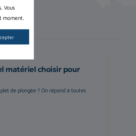
s. Vous
out moment.
cepter
 matériel choisir pour
plet de plongée ? On répond à toutes