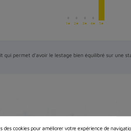
0
0
0
0
1★
2★
3★
4★
5★
t qui permet d'avoir le lestage bien équilibré sur une st
ns des cookies pour améliorer votre expérience de navigati