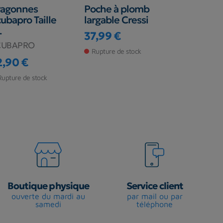
ragonnes
Poche à plomb
Poche à le
ubapro Taille
largable Cressi
Seahawk 
L
(avant 20
37,99 €
Prix
CUBAPRO
SCUBAPRO
Rupture de stock
2,90 €
38,00 €
ix
Prix
Rupture de stock
En stock ma
Boutique physique
Service client
ouverte du mardi au
par mail ou par
samedi
téléphone