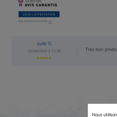
VOIR L'ATTESTATION
Avis soumis à un contrôle
Jude O.
Très bon produi
26/04/2024 à 12:36
Nous utiliso