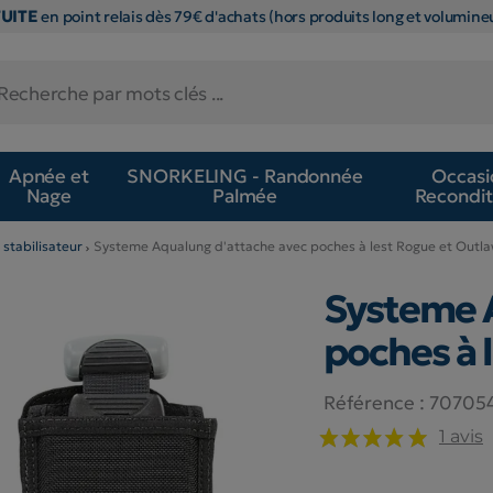
TUITE
en point relais dès 79€ d'achats (hors produits long et volumineu
Apnée et
SNORKELING - Randonnée
Occasi
Nage
Palmée
Recondit
 stabilisateur
Systeme Aqualung d'attache avec poches à lest Rogue et Outl
Systeme A
poches à 
Référence :
70705
1 avis