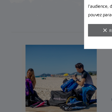
l’audience, 
pouvez param
clear
R