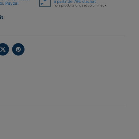
à partir de 79€ d'achat
ou Paypal
hors produits longs et volumineux
it