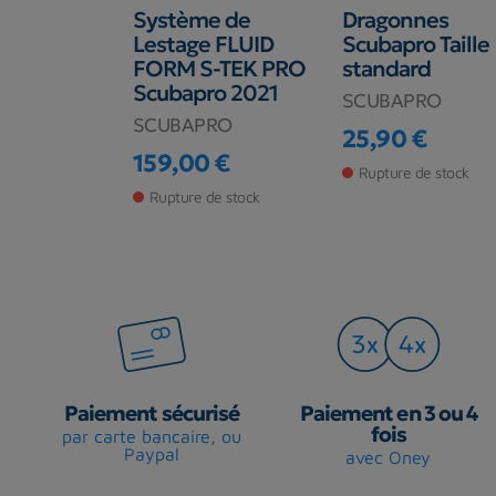
ur DS
Système de
Dragonnes
on 2005
Lestage FLUID
Scubapro Taille
yau annelé
FORM S-TEK PRO
standard
t
Scubapro 2021
SCUBAPRO
T
SCUBAPRO
25,90 €
Prix
€
159,00 €
44,90 €
Rupture de stock
base
Prix
de stock
Rupture de stock
Paiement sécurisé
Paiement en 3 ou 4
fois
par carte bancaire, ou
Paypal
avec Oney