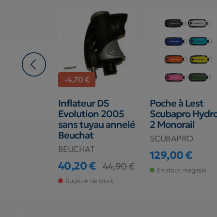
-4,70 €
ne Bersub
Inflateur DS
Poche à Lest
e câblée
Evolution 2005
Scubapro Hydr
sans tuyau annelé
2 Monorail
Beuchat
SCUBAPRO
BEUCHAT
€
129,00 €
Prix
40,20 €
44,90 €
 magasin
En stock magasin
Prix
Prix de base
Rupture de stock