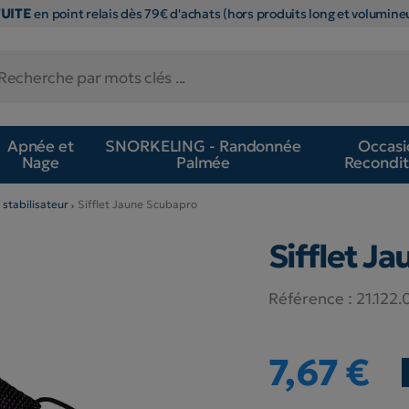
TUITE
en point relais dès 79€ d'achats (hors produits long et volumineu
Apnée et
SNORKELING - Randonnée
Occasi
Nage
Palmée
Recondit
 stabilisateur
Sifflet Jaune Scubapro
Sifflet J
Référence :
21.122
7,67 €