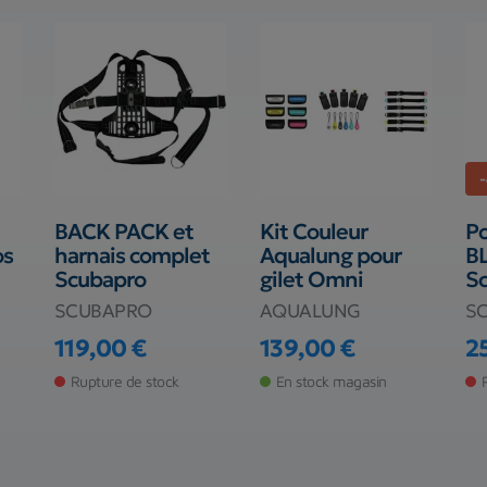
BACK PACK et
Kit Couleur
Po
os
harnais complet
Aqualung pour
B
Scubapro
gilet Omni
S
SCUBAPRO
AQUALUNG
S
119,00 €
139,00 €
2
Prix
Prix
Pr
Pr
Rupture de stock
En stock magasin