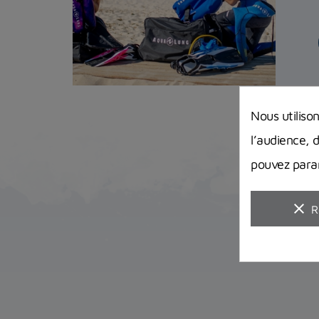
Nous utiliso
l’audience, 
pouvez param
clear
R