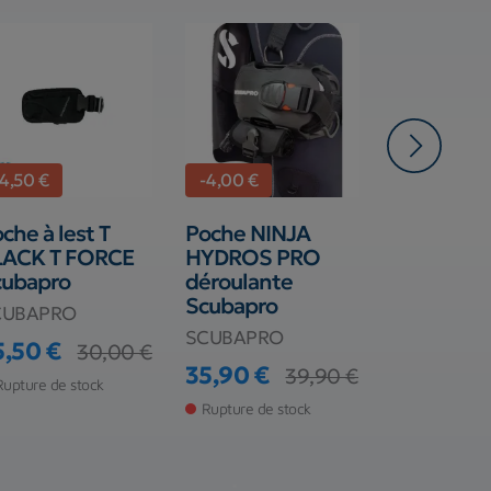
-4,50 €
-4,00 €
-10,00 €
che à lest T
Poche NINJA
Poche à 
LACK T FORCE
HYDROS PRO
Velcro Aq
cubapro
déroulante
Sea Ques
Scubapro
CUBAPRO
AQUALUN
SCUBAPRO
5,50 €
39,00 €
30,00 €
ix
ix de base
35,90 €
39,90 €
Prix
Prix de ba
49,00 €
Rupture de stock
Prix
Prix de base
Rupture de stock
En stock ma