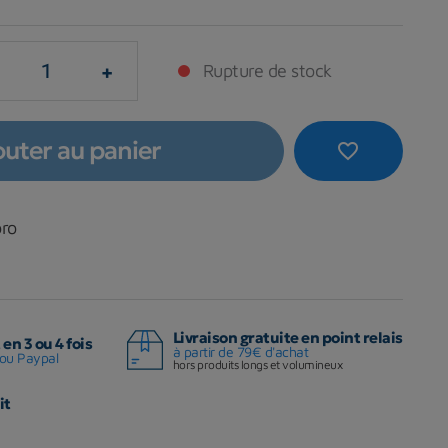
+
Rupture de stock
outer au panier
favorite_border
pro
Livraison gratuite en point relais
en 3 ou 4 fois
à partir de 79€ d'achat
ou Paypal
hors produits longs et volumineux
it