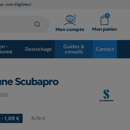
x : non éligibles)
0
Mon panier
Mon compte
on -
Guides &
Destockage
Contact
ionné
conseils
aune Scubapro
.000
8,76 €
- 1,09 €