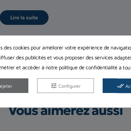
Lire la suite
ns des cookies pour améliorer votre expérience de navigati
diffuser des publicités et vous proposer des services adapté
étrer et accéder à notre politique de confidentialité à t
tune
done_all
ejeter
Configurer
Ac
Vous aimerez aussi