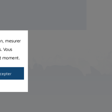
on, mesurer
s. Vous
out moment.
cepter