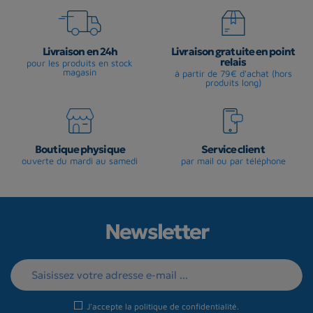
Livraison en 24h
Livraison gratuite en point
relais
pour les produits en stock
magasin
à partir de 79€ d'achat (hors
produits long)
Boutique physique
Service client
ouverte du mardi au samedi
par mail ou par téléphone
Newsletter
J'accepte la
politique de confidentialité
.