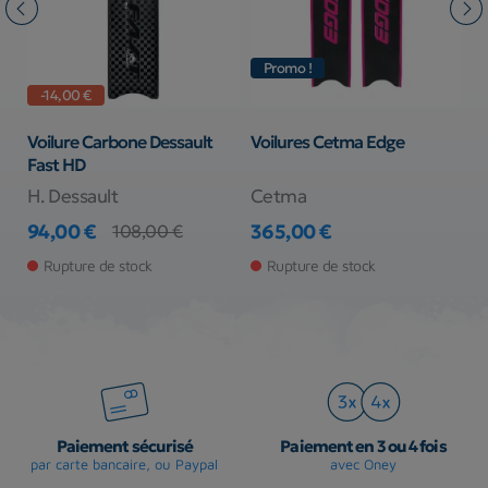
Promo !
-14,00 €
Voilure Carbone Dessault
Voilures Cetma Edge
C
Fast HD
H. Dessault
Cetma
C
94,00 €
365,00 €
1
108,00 €
Prix
Prix de base
Prix
Pr
Pr
Rupture de stock
Rupture de stock
Paiement sécurisé
Paiement en 3 ou 4 fois
par carte bancaire, ou Paypal
avec Oney