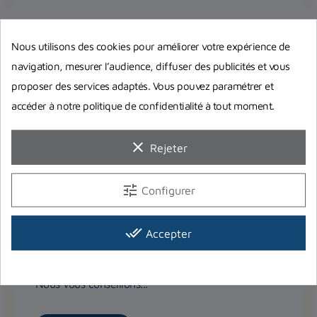
Nous utilisons des cookies pour améliorer votre expérience de
navigation, mesurer l’audience, diffuser des publicités et vous
proposer des services adaptés. Vous pouvez paramétrer et
accéder à notre politique de confidentialité à tout moment.
clear
Rejeter
tune
Configurer
Quelles palmes de chasse sous-
marine choisir pour débuter ?
done_all
Accepter
Choisir ses palmes de chasse sous marine ou
d'apnée quand on débute n'est pas chose facile.
Nous vous conseillons...