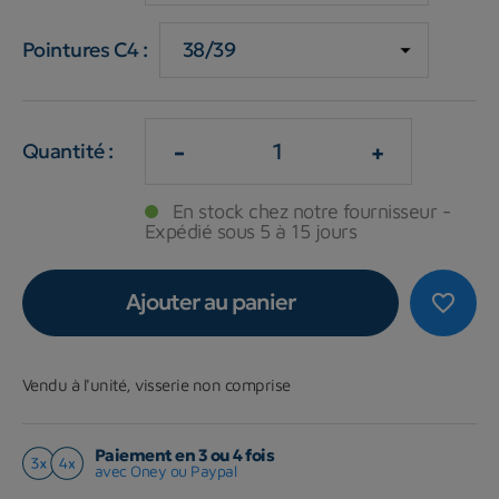
Pointures C4 :
-
+
Quantité :
En stock chez notre fournisseur -
Expédié sous 5 à 15 jours
Ajouter au panier
favorite_border
Vendu à l'unité, visserie non comprise
Paiement en 3 ou 4 fois
avec Oney ou Paypal