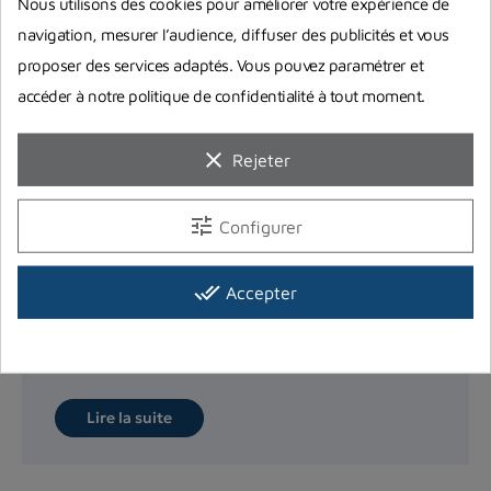
Nous utilisons des cookies pour améliorer votre expérience de
navigation, mesurer l’audience, diffuser des publicités et vous
proposer des services adaptés. Vous pouvez paramétrer et
accéder à notre politique de confidentialité à tout moment.
clear
Rejeter
tune
Configurer
Règlementation chasse sous-marine
en France
done_all
Accepter
Réglementation de la pêche sous-marine en
France : quelles sont les informations à prendre en
compte et où ? Vous...
Lire la suite