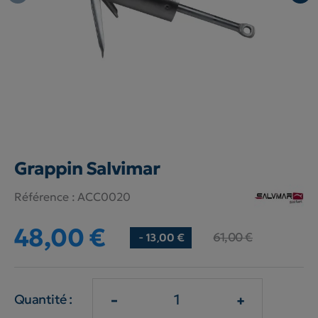
Grappin Salvimar
Référence :
ACC0020
48,00 €
61,00 €
- 13,00 €
-
+
Quantité :