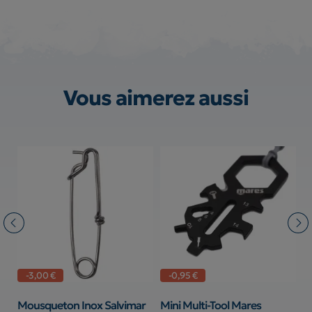
Vous aimerez aussi
-3,00 €
-0,95 €
Mousqueton Inox Salvimar
Mini Multi-Tool Mares
T