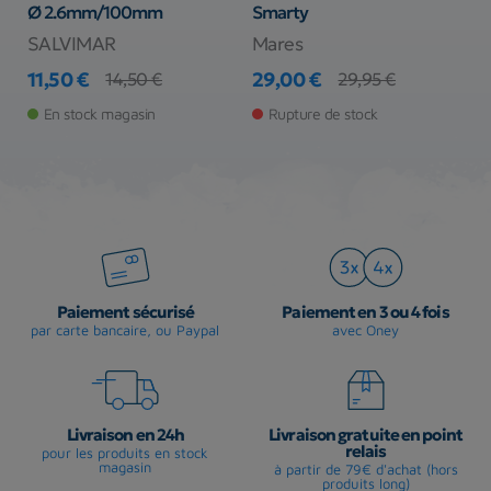
Ø 2.6mm/100mm
Smarty
SALVIMAR
Mares
I
11,50 €
29,00 €
5
14,50 €
29,95 €
Prix
Prix de base
Prix
Prix de base
Pr
En stock magasin
Rupture de stock
Paiement sécurisé
Paiement en 3 ou 4 fois
par carte bancaire, ou Paypal
avec Oney
Livraison en 24h
Livraison gratuite en point
relais
pour les produits en stock
magasin
à partir de 79€ d'achat (hors
produits long)