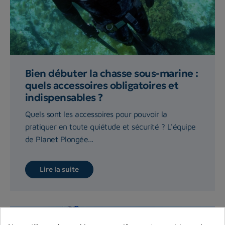
Bien débuter la chasse sous-marine :
quels accessoires obligatoires et
indispensables ?
Quels sont les accessoires pour pouvoir la
pratiquer en toute quiétude et sécurité ? L'équipe
de Planet Plongée...
Lire la suite