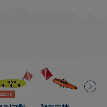
-12,00 €
uée torpille
Bouée double
Bouée C4