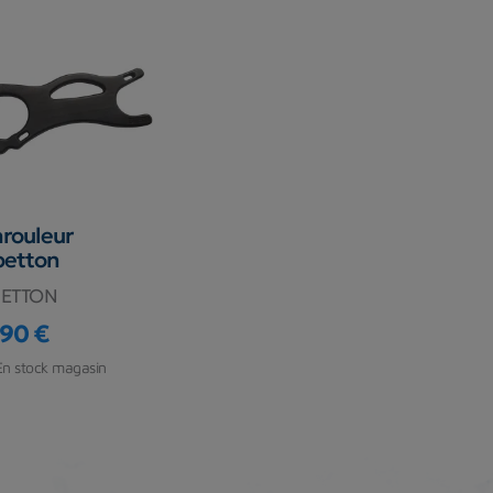
rouleur
petton
PETTON
,90 €
ix
En stock magasin