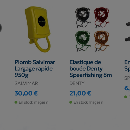
Plomb Salvimar
Elastique de
En
Largage rapide
bouée Denty
S
950g
Spearfishing 8m
S
SALVIMAR
DENTY
6
Pr
30,00 €
21,00 €
Prix
Prix
En stock magasin
En stock magasin