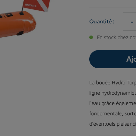
-
Quantité :
En stock chez not
Aj
La bouée Hydro Torp
ligne
hydrodynamiq
l'eau grâce égaleme
fondamentale, surto
d'éventuels plaisanc