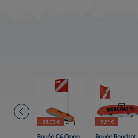
-28,00 €
-9,91 €
mersion
Bouée C4 Open
Bouée Beuchat