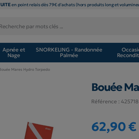
TUITE
en point relais dès 79€ d'achats (hors produits long et volumineu
Apnée et
SNORKELING - Randonnée
Occasi
Nage
Palmée
Recondit
Bouée Mares Hydro Torpedo
Bouée Ma
Référence :
425718
62,90 €