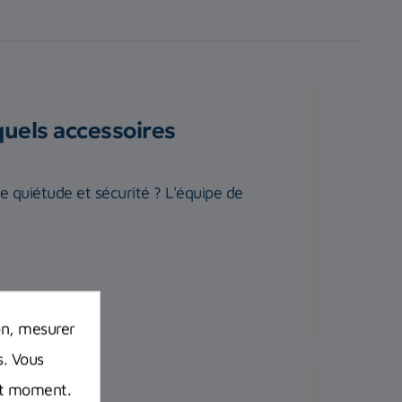
quels accessoires
te quiétude et sécurité ? L'équipe de
on, mesurer
s. Vous
out moment.