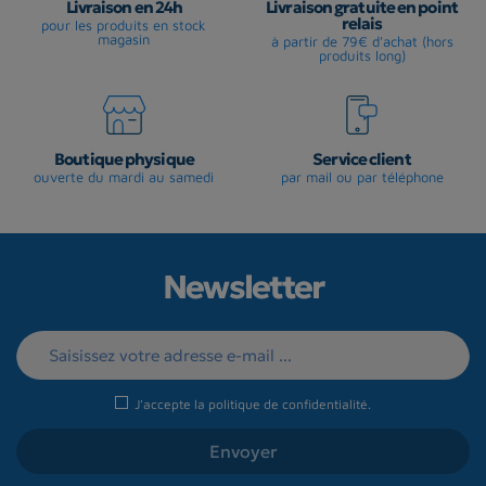
Livraison en 24h
Livraison gratuite en point
relais
pour les produits en stock
magasin
à partir de 79€ d'achat (hors
produits long)
Boutique physique
Service client
ouverte du mardi au samedi
par mail ou par téléphone
Newsletter
J'accepte la
politique de confidentialité
.