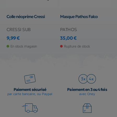
Colle néoprène Cressi
Masque Pathos Falco
H
Ta
CRESSI SUB
PATHOS
S
9,99 €
35,00 €
2
Prix
Prix
Pr
Pr
En stock magasin
Rupture de stock
Paiement sécurisé
Paiement en 3 ou 4 fois
par carte bancaire, ou Paypal
avec Oney