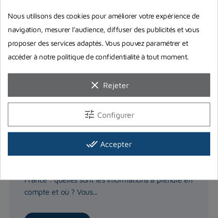
Nous utilisons des cookies pour améliorer votre expérience de
navigation, mesurer l’audience, diffuser des publicités et vous
proposer des services adaptés. Vous pouvez paramétrer et
accéder à notre politique de confidentialité à tout moment.
clear
Rejeter
tune
Configurer
Règlementation chasse sous-marine
done_all
Accepter
en France
Réglementation de la pêche sous-marine en
France : quelles sont les informations à prendre en
compte et où ? Vous...