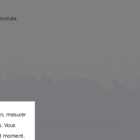
rontale.
on, mesurer
s. Vous
out moment.