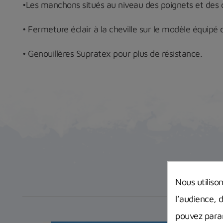
•Les manchons situés au niveau des poignets et des 
• Fermeture éclair à la cheville sur le modèle équip
• Genouillères Supratex pour plus de résistance.
Nous utiliso
l’audience, 
pouvez param