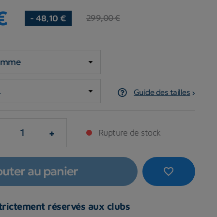
€
299,00 €
- 48,10 €
Guide des tailles
+
Rupture de stock
outer au panier
favorite_border
strictement réservés aux clubs