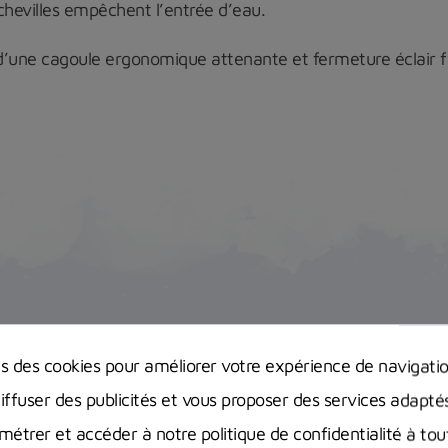
chevilles empêchent l’entrée d’eau.
é d’une cagoule ergonomique attenante et fermeture éclair f
Description
Guides d'achat
ns des cookies pour améliorer votre expérience de navigati
diffuser des publicités et vous proposer des services adapté
étrer et accéder à notre politique de confidentialité à t