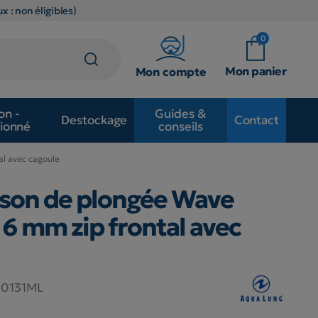
x : non éligibles)
0
Mon panier
Mon compte
on -
Guides &
Destockage
Contact
ionné
conseils
l avec cagoule
son de plongée Wave
6 mm zip frontal avec
0131ML