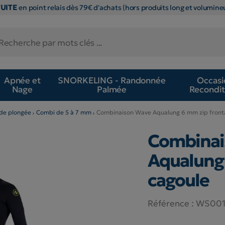
TUITE
en point relais dès 79€ d'achats (hors produits long et volumineu
Apnée et
SNORKELING - Randonnée
Occasi
Nage
Palmée
Recondit
de plongée
Combi de 5 à 7 mm
Combinaison Wave Aqualung 6 mm zip fronta
Combinai
Aqualung 
cagoule
Référence :
WS001