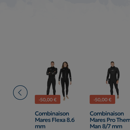
 €
-50,00 €
-50,00 €
aison
Combinaison
Combinaison
g Sola
Mares Flexa 8.6
Mares Pro The
mm
mm
Man 8/7 mm