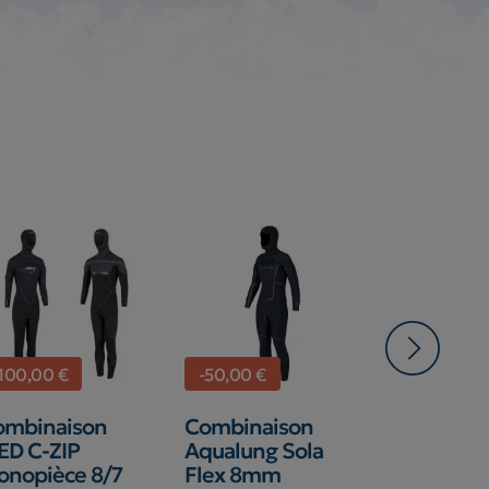
-100,00 €
-50,00 €
ombinaison
Combinaison
Poncho S
ED C-ZIP
Aqualung Sola
onopièce 8/7
Flex 8mm
SEAC