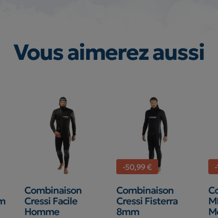
Vous aimerez aussi
-50,99 €
Combinaison
Combinaison
C
rm
Cressi Facile
Cressi Fisterra
M
Homme
8mm
M