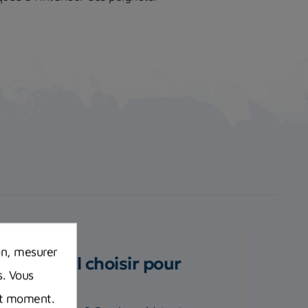
on, mesurer
 matériel choisir pour
s. Vous
out moment.