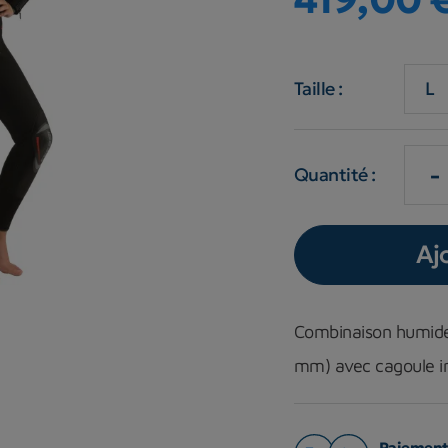
Taille :
-
Quantité :
Aj
Combinaison
humide
mm
) avec cagoule i
Paiement 