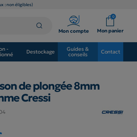
x : non éligibles)
0
Mon panier
Mon compte
on -
Guides &
Destockage
Contact
ionné
conseils
son de plongée 8mm
mme Cressi
04
€