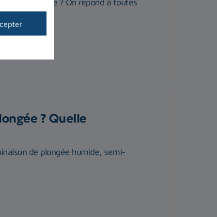
plet de plongée ? On répond à toutes
cepter
longée ? Quelle
binaison de plongée humide, semi-