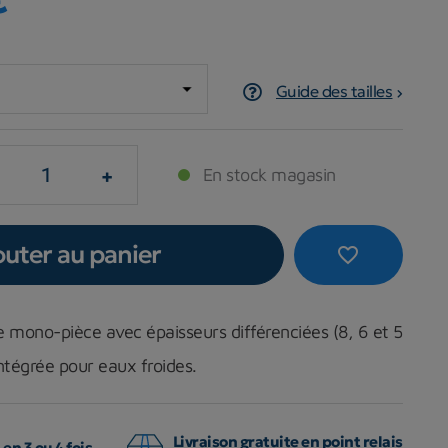
Guide des tailles
+
En stock magasin
outer au panier
favorite_border
 mono-pièce avec épaisseurs différenciées (8, 6 et 5
ntégrée pour eaux froides.
Livraison gratuite en point relais
en 3 ou 4 fois