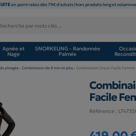
TUITE
en point relais dès 79€ d'achats (hors produits long et volumineu
Apnée et
SNORKELING - Randonnée
Occasi
Nage
Palmée
Recondit
de plongée
Combinaison de 8 mm et plus
Combinaison Cressi Facile Femme
Combinai
Facile Fe
Référence :
LT4735
419,00 