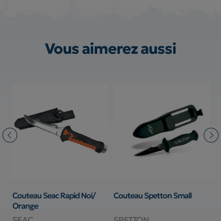
Vous aimerez aussi
Couteau Seac Rapid Noi/
Couteau Spetton Small
C
Orange
W
SEAC
SPETTON
S