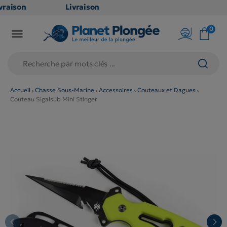
raison
Livraison
ATUITE
GRATUITE
0

point
en point
ais dès
relais dès
€
79€
chats
d'achats
rs
(hors
Accueil
Chasse Sous-Marine
Accessoires
Couteaux et Dagues
Couteau Sigalsub Mini Stinger
duits
produits
g et
long et
umineux
volumineux
on
: non
ibles)
éligibles)