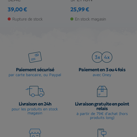
39,00 €
25,99 €
2
Prix
Prix
Pr
Pr
Rupture de stock
En stock magasin
Paiement sécurisé
Paiement en 3 ou 4 fois
par carte bancaire, ou Paypal
avec Oney
Livraison en 24h
Livraison gratuite en point
relais
pour les produits en stock
magasin
à partir de 79€ d'achat (hors
produits long)