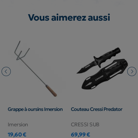
Vous aimerez aussi
e
Grappe à oursins Imersion
Couteau Cressi Predator
S
S
Imersion
CRESSI SUB
S
19,60 €
69,99 €
5