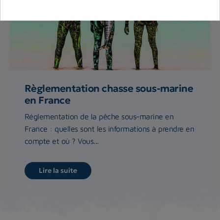
Règlementation chasse sous-marine
en France
Réglementation de la pêche sous-marine en
France : quelles sont les informations à prendre en
compte et où ? Vous...
Lire la suite