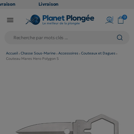
raison
Livraison
ATUITE
GRATUITE
0

point
en point
is dès
relais dès
€
79€
chats
d'achats
rs
(hors
Accueil
Chasse Sous-Marine
Accessoires
Couteaux et Dagues
Couteau Mares Hero Polygon S
duits
produits
g et
long et
umineux
volumineux
on
: non
ibles)
éligibles)