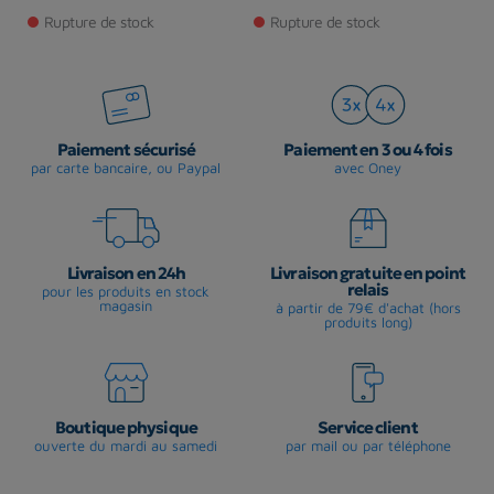
Prix
Prix
Pr
Rupture de stock
Rupture de stock
Paiement sécurisé
Paiement en 3 ou 4 fois
par carte bancaire, ou Paypal
avec Oney
Livraison en 24h
Livraison gratuite en point
relais
pour les produits en stock
magasin
à partir de 79€ d'achat (hors
produits long)
Boutique physique
Service client
ouverte du mardi au samedi
par mail ou par téléphone