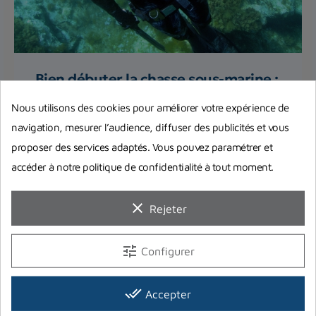
Bien débuter la chasse sous-marine :
quels accessoires obligatoires et
Nous utilisons des cookies pour améliorer votre expérience de
indispensables ?
navigation, mesurer l’audience, diffuser des publicités et vous
Quels sont les accessoires pour pouvoir la
proposer des services adaptés. Vous pouvez paramétrer et
pratiquer en toute quiétude et sécurité ? L'équipe
accéder à notre politique de confidentialité à tout moment.
de Planet Plongée...
clear
Rejeter
Lire la suite
tune
Configurer
done_all
Accepter