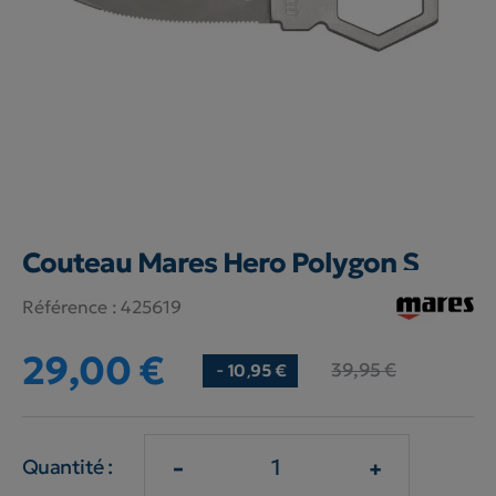
Couteau Mares Hero Polygon S
Référence :
425619
29,00 €
39,95 €
- 10,95 €
-
+
Quantité :