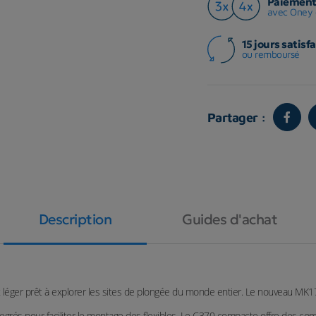
Paiement 
avec Oney 
15 jours satisfa
ou remboursé
Partager :
Description
Guides d'achat
léger prêt à explorer les sites de plongée du monde entier. Le nouveau M
degrés pour faciliter le montage des flexibles. Le C370 compacte offre de