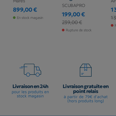
Mares
A
SCUBAPRO
899,00 €
1
Prix
199,00 €
Pr
Pr
1 
En stock magasin
Prix
Prix de base
239,00 €
Rupture de stock
Livraison en 24h
Livraison gratuite en
point relais
pour les produits en
stock magasin
à partir de 79€ d'achat
(hors produits long)