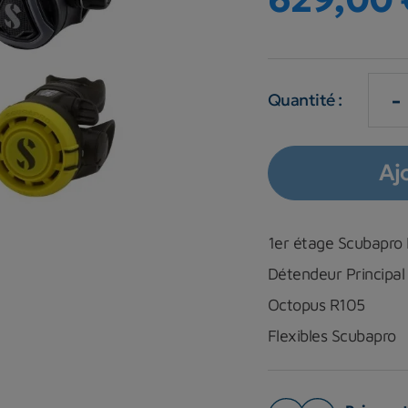
-
Quantité :
Aj
1er étage Scubapro
Détendeur Principa
Octopus R105
Flexibles Scubapro