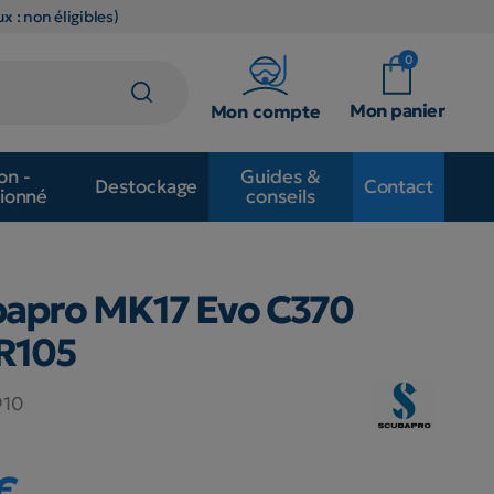
x : non éligibles)
0
Mon panier
Mon compte
on -
Guides &
Destockage
Contact
ionné
conseils
bapro MK17 Evo C370
 R105
910
€