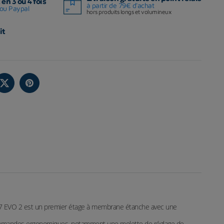
en 3 ou 4 fois
à partir de 79€ d'achat
ou Paypal
hors produits longs et volumineux
it
K17 EVO 2 est un premier étage à membrane étanche avec une
s commandes ergonomiques, notamment une molette de réglage de