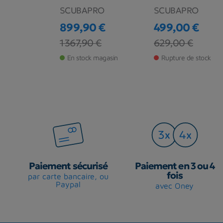
SCUBAPRO
SCUBAPRO
RO
899,90 €
499,00 €
 €
Prix
Prix de base
Prix
Prix de base
1 367,90 €
629,00 €
base
€
En stock magasin
Rupture de stock
de stock
Paiement sécurisé
Paiement en 3 ou 4
fois
par carte bancaire, ou
Paypal
avec Oney