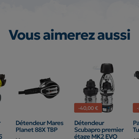
Vous aimerez aussi
-40,00 €
r
Détendeur Mares
Détendeur
Pa
Planet 88X TBP
Scubapro premier
T
5
étage MK2 EVO