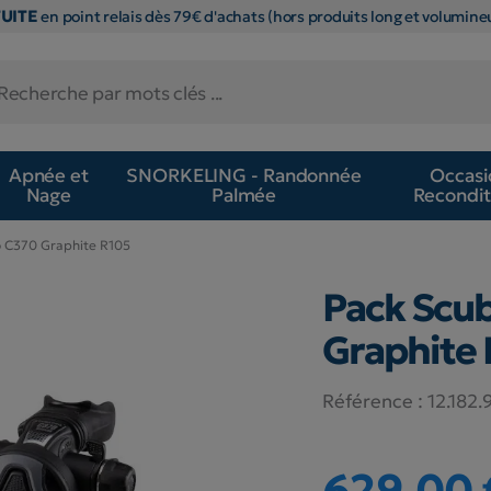
TUITE
en point relais dès 79€ d'achats (hors produits long et volumineu
Apnée et
SNORKELING - Randonnée
Occasi
Nage
Palmée
Recondit
 C370 Graphite R105
Pack Scu
Graphite
Référence :
12.182.
629,00 