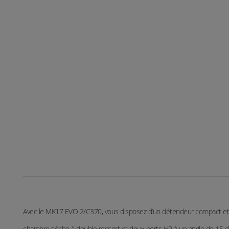
Avec le MK17 EVO 2/C370, vous disposez d’un détendeur compact et 
chambre sèche à double ressort et deux ports HP à un angle de 15 