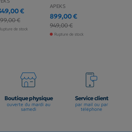
PEKS
WHI S270
APEKS
 349,00 €
SCUBAPRO
899,00 €
ix
ix de base
399,00 €
960,00 
Prix
Prix de base
949,00 €
Rupture de stock
Prix
Prix de ba
1 099,00 
Rupture de stock
Rupture de s
Boutique physique
Service client
ouverte du mardi au
par mail ou par
samedi
téléphone