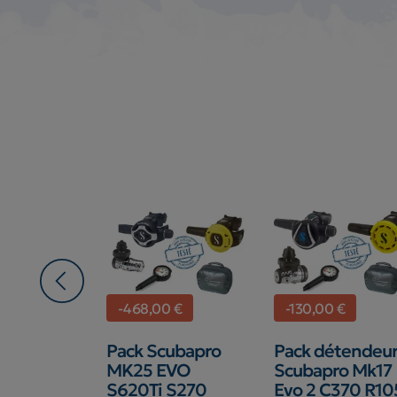
€
-468,00 €
-130,00 €
eur
Pack Scubapro
Pack détendeu
ro
MK25 EVO
Scubapro Mk17
me étage
S620Ti S270
Evo 2 C370 R10