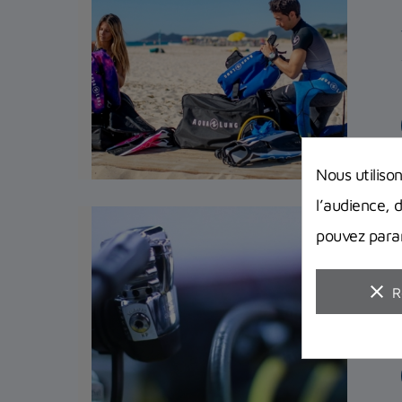
Nous utiliso
l’audience, 
pouvez param
clear
R