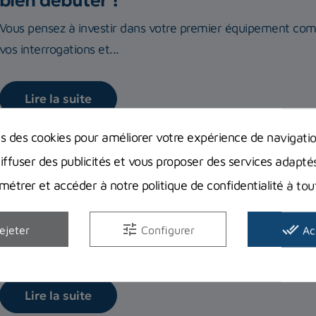
bien débuter ?
Vous pensez à investir dans votre premier équipement com
vos interrogations et...
Lire la suite
ns des cookies pour améliorer votre expérience de navigati
diffuser des publicités et vous proposer des services adapté
étrer et accéder à notre politique de confidentialité à t
Choisir son détendeur de plongée
Notre équipe vous a préparé plusieurs conseils pour choisi
tune
done_all
ejeter
Configurer
Ac
différents critères...
Lire la suite