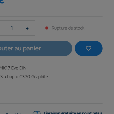
+
Rupture de stock
outer au panier
favorite_border
 MK17 Evo DIN
l Scubapro C370 Graphite
Livraison gratuite en point relais