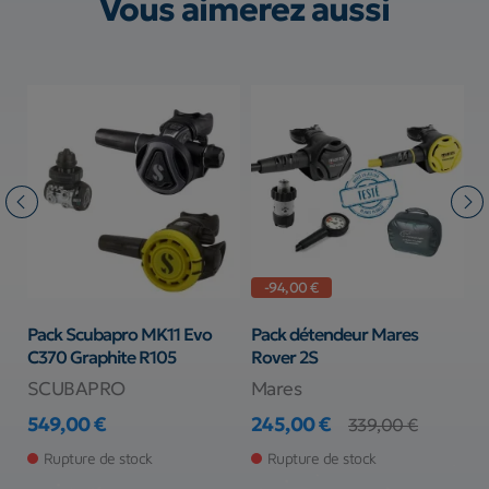
Vous aimerez aussi
-94,00 €
Pack Scubapro MK11 Evo
Pack détendeur Mares
P
C370 Graphite R105
Rover 2S
S
SCUBAPRO
Mares
S
549,00 €
245,00 €
8
339,00 €
Prix
Prix
Prix de base
Pr
Pr
Rupture de stock
Rupture de stock