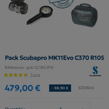
Pack Scubapro MK11Evo C370 R105
Référence :
pck-12.180.910
3 avis
479,00 €
577,90 €
- 98,90 €