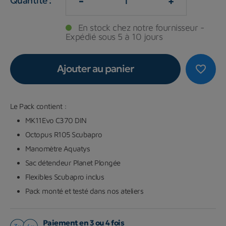
-
+
Quantité :
En stock chez notre fournisseur -
Expédié sous 5 à 10 jours
Ajouter au panier
favorite_border
Le Pack contient :
MK11Evo C370 DIN
Octopus R105 Scubapro
Manomètre Aquatys
Sac détendeur Planet Plongée
Flexibles Scubapro inclus
Pack monté et testé dans nos ateliers
Paiement en 3 ou 4 fois