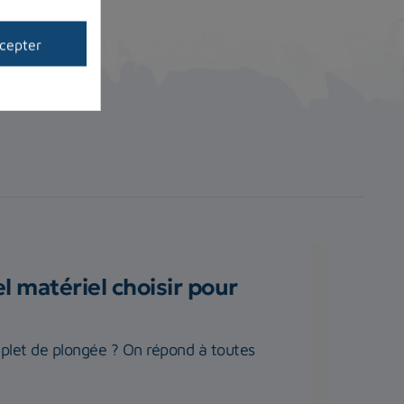
cepter
 matériel choisir pour
plet de plongée ? On répond à toutes