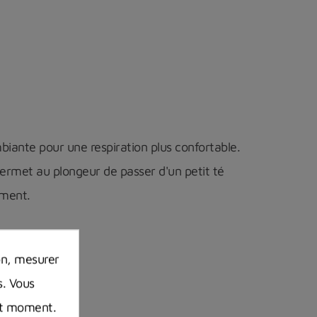
mbiante pour une respiration plus confortable.
ermet au plongeur de passer d'un petit té
ement.
traditionnels.
on, mesurer
s. Vous
out moment.