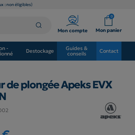
x : non éligibles)
0
Mon panier
Mon compte
on -
Guides &
Destockage
Contact
ionné
conseils
r de plongée Apeks EVX
N
002
 €