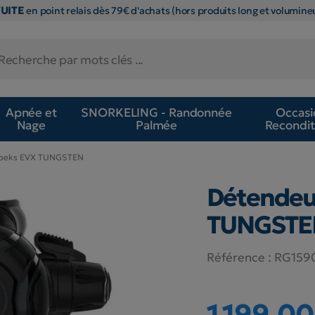
TUITE
en point relais dès 79€ d'achats (hors produits long et volumineu
Apnée et
SNORKELING - Randonnée
Occasi
Nage
Palmée
Recondit
Apeks EVX TUNGSTEN
Détendeu
TUNGSTE
Référence :
RG159
1 199,00