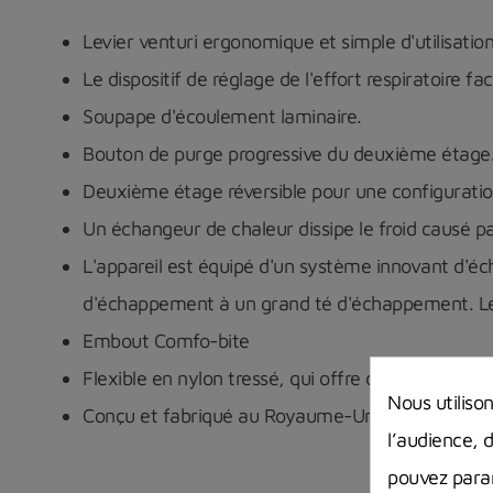
Levier venturi ergonomique et simple d'utilisation
Le dispositif de réglage de l'effort respiratoire fa
Soupape d'écoulement laminaire.
Bouton de purge progressive du deuxième étage
Deuxième étage réversible pour une configuratio
Un échangeur de chaleur dissipe le froid causé pa
L'appareil est équipé d'un système innovant d'é
d'échappement à un grand té d'échappement. Le 
Embout Comfo-bite
Flexible en nylon tressé, qui offre de meilleures
Nous utiliso
Conçu et fabriqué au Royaume-Uni.
l’audience, 
pouvez param