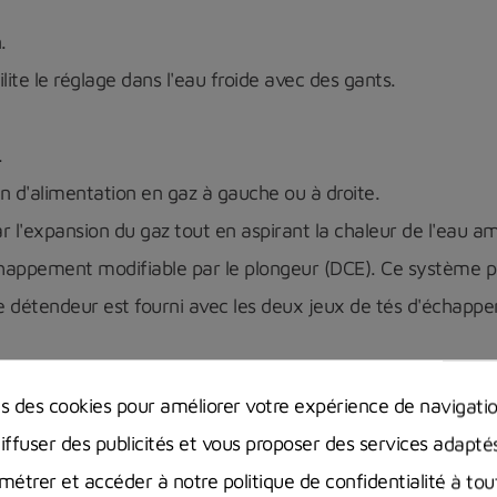
.
cilite le réglage dans l'eau froide avec des gants.
.
n d'alimentation en gaz à gauche ou à droite.
r l'expansion du gaz tout en aspirant la chaleur de l'eau a
chappement modifiable par le plongeur (DCE). Ce système p
détendeur est fourni avec les deux jeux de tés d'échapp
 performances en eau froide que les flexibles en caoutchouc 
ns des cookies pour améliorer votre expérience de navigati
diffuser des publicités et vous proposer des services adapté
étrer et accéder à notre politique de confidentialité à t