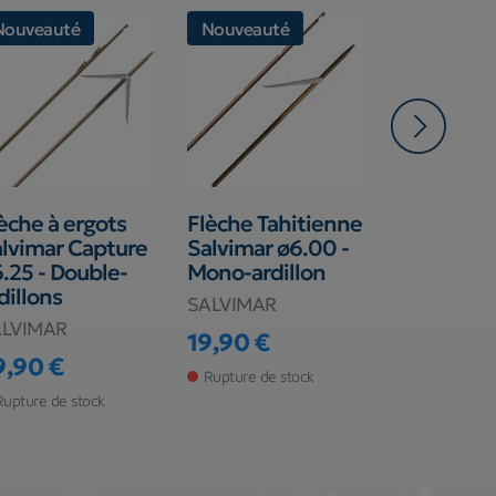
Nouveauté
Nouveauté
èche à ergots
Flèche Tahitienne
Flèche fil
lvimar Capture
Salvimar ø6.00 -
Siglasub 
.25 - Double-
Mono-ardillon
HRC Ø 7.
dillons
SALVIMAR
SIGALSUB
ALVIMAR
19,90 €
38,90 €
Prix
Prix
9,90 €
Rupture de stock
Rupture de s
ix
Rupture de stock