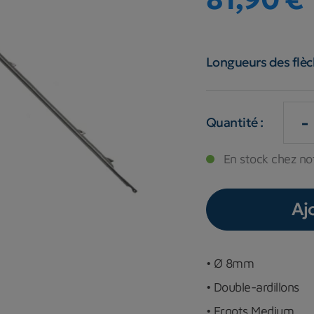
Longueurs des flèc
-
Quantité :
En stock chez no
Aj
• Ø 8mm
• Double-ardillons
• Ergots Medium