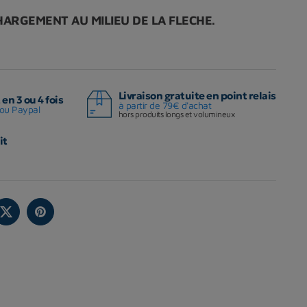
ARGEMENT AU MILIEU DE LA FLECHE.
Livraison gratuite en point relais
en 3 ou 4 fois
à partir de 79€ d'achat
ou Paypal
hors produits longs et volumineux
it