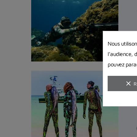
Nous utiliso
l’audience, 
pouvez param
clear
R