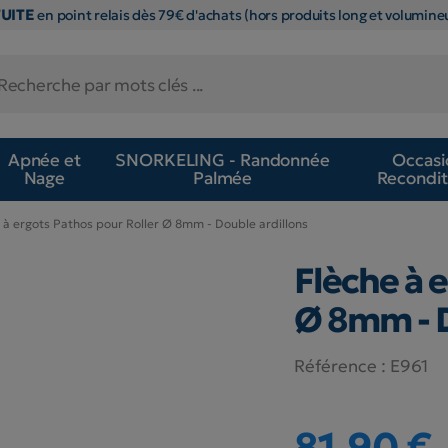
TUITE
en point relais dès 79€ d'achats (hors produits long et volumineu
Apnée et
SNORKELING - Randonnée
Occasi
Nage
Palmée
Recondit
 à ergots Pathos pour Roller Ø 8mm - Double ardillons
Flèche à 
Ø 8mm - D
Référence :
E961
81,90 €