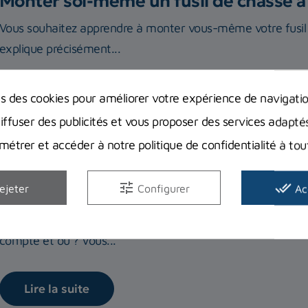
Monter soi-même un fusil de chasse à
Vous souhaitez apprendre à monter vous-même votre fusil
explique précisément...
Lire la suite
ns des cookies pour améliorer votre expérience de navigati
diffuser des publicités et vous proposer des services adapté
étrer et accéder à notre politique de confidentialité à t
tune
done_all
Règlementation chasse sous-marine 
ejeter
Configurer
Ac
Réglementation de la pêche sous-marine en France : quelle
compte et où ? Vous...
Lire la suite