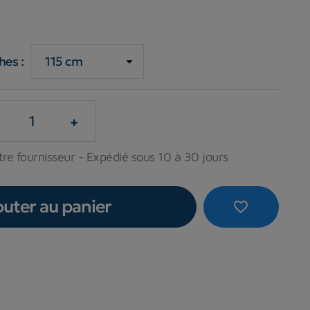
hes :
+
tre fournisseur - Expédié sous 10 à 30 jours
outer au panier
favorite_border