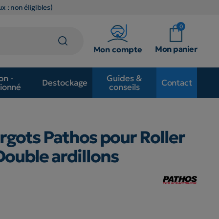
x : non éligibles)
0
Mon panier
Mon compte
on -
Guides &
Destockage
Contact
ionné
conseils
ergots Pathos pour Roller
ouble ardillons