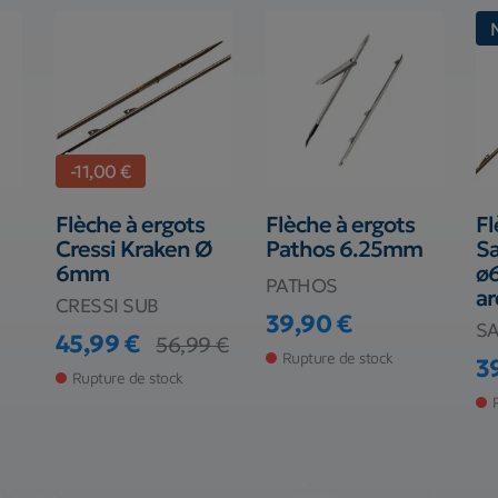
-11,00 €
Flèche à ergots
Flèche à ergots
Fl
Cressi Kraken Ø
Pathos 6.25mm
Sa
6mm
ø6
PATHOS
ar
CRESSI SUB
39,90 €
S
Prix
45,99 €
56,99 €
Prix
Prix de base
Rupture de stock
3
Rupture de stock
Pr