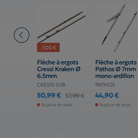
-7,00 €
filetée
Flèche à ergots
Flèche à ergots
n Ø
Cressi Kraken Ø
Pathos Ø 7mm
 M6
6.5mm
mono-ardillon
CRESSI SUB
PATHOS
€
50,99 €
44,90 €
57,99 €
Prix
Prix de base
Prix
de stock
Rupture de stock
Rupture de stock