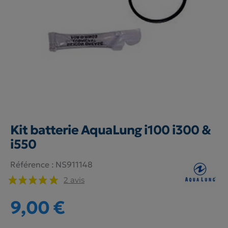
Kit batterie AquaLung i100 i300 &
i550
Référence :
NS911148
2 avis
9,00 €