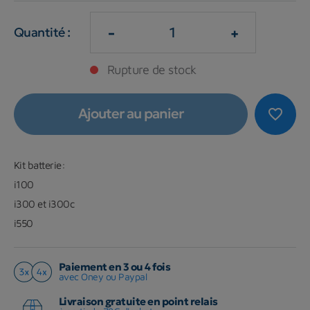
-
+
Quantité :
Rupture de stock
Ajouter au panier
favorite_border
Kit batterie:
i100
i300 et i300c
i550
Paiement en 3 ou 4 fois
avec Oney ou Paypal
Livraison gratuite en point relais