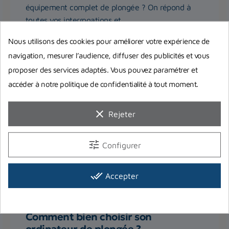
équipement complet de plongée ? On répond à
toutes vos interrogations et...
Nous utilisons des cookies pour améliorer votre expérience de
Lire la suite
navigation, mesurer l’audience, diffuser des publicités et vous
proposer des services adaptés. Vous pouvez paramétrer et
accéder à notre politique de confidentialité à tout moment.
clear
Rejeter
tune
Configurer
done_all
Accepter
Comment bien choisir son
ordinateur de plongée ?