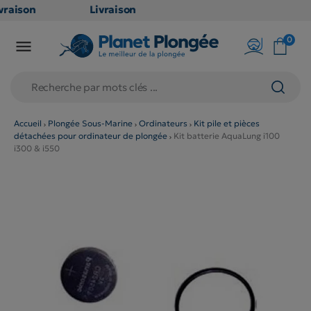
raison
Livraison
ATUITE
GRATUITE
0

point
en point
is dès
relais dès
79€
chats
d'achats
rs
(hors
Accueil
Plongée Sous-Marine
Ordinateurs
Kit pile et pièces
détachées pour ordinateur de plongée
Kit batterie AquaLung i100
duits
produits
i300 & i550
 et
long et
umineux
volumineux
n
: non
ibles)
éligibles)