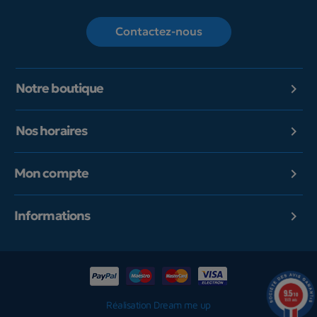
Contactez-nous
Notre boutique

Nos horaires

Mon compte

Informations

9.5
/10
1601 avis
Réalisation Dream me up