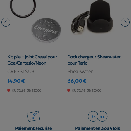
Kit pile + joint Cressi pour
Dock chargeur Shearwater
P
Goa/Cartesio/Neon
pour Teric
CRESSI SUB
Shearwater
5
Pr
14,90 €
66,00 €
Prix
Prix
Rupture de stock
Rupture de stock
Paiement sécurisé
Paiement en 3 ou 4 fois