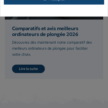
Comparatifs et avis meilleurs
ordinateurs de plongée 2026
Découvrez dès maintenant notre comparatif des
meilleurs ordinateurs de plongée pour faciliter
votre choix.
Lire la suite