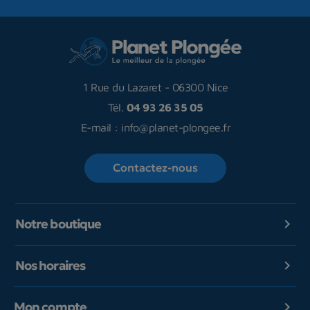
1 Rue du Lazaret
-
06300 Nice
Tél.
04 93 26 35 05
E-mail :
info@planet-plongee.fr
Contactez-nous
Notre boutique

Nos horaires

Mon compte
