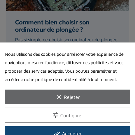
Comment bien choisir son
ordinateur de plongée ?
Pas si simple de choisir son ordinateur de plongée
avec tous ces modèles proposés sur le marché !
Nous utilisons des cookies pour améliorer votre expérience de
On vous livre...
navigation, mesurer l’audience, diffuser des publicités et vous
proposer des services adaptés. Vous pouvez paramétrer et
Lire la suite
accéder à notre politique de confidentialité à tout moment.
clear
Rejeter
tune
Configurer
done_all
Accepter