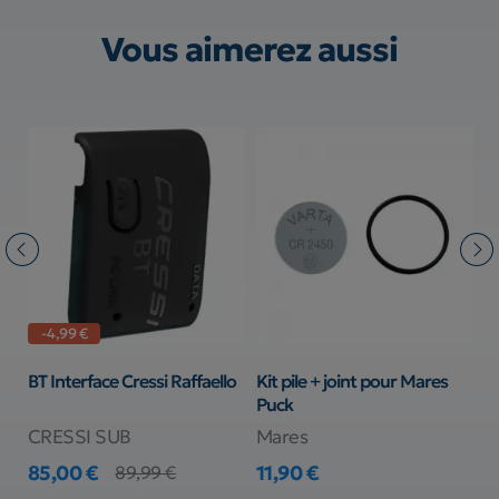
Vous aimerez aussi
-4,99 €
BT Interface Cressi Raffaello
Kit pile + joint pour Mares
P
Puck
S
CRESSI SUB
Mares
S
85,00 €
11,90 €
9
89,99 €
Prix
Prix de base
Prix
Pr