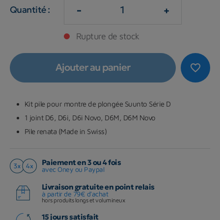
-
+
Quantité :
Rupture de stock
Ajouter au panier
favorite_border
Kit pile pour montre de plongée Suunto Série D
1 joint D6, D6i, D6i Novo, D6M, D6M Novo
Pile renata (Made in Swiss)
Paiement en 3 ou 4 fois
avec Oney ou Paypal
Livraison gratuite en point relais
à partir de 79€ d'achat
hors produits longs et volumineux
15 jours satisfait