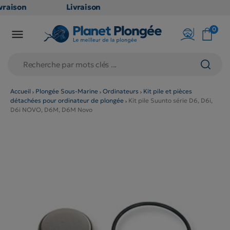
raison
Livraison
ATUITE
GRATUITE
0

point
en point
is dès
relais dès
79€
chats
d'achats
rs
(hors
Accueil
Plongée Sous-Marine
Ordinateurs
Kit pile et pièces
détachées pour ordinateur de plongée
Kit pile Suunto série D6, D6i,
duits
produits
D6i NOVO, D6M, D6M Novo
 et
long et
umineux
volumineux
n
: non
ibles)
éligibles)