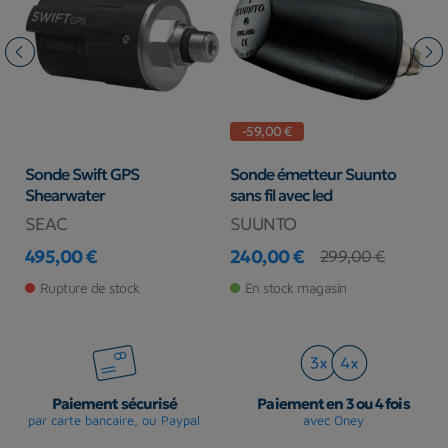
-59,00 €
Sonde Swift GPS
Sonde émetteur Suunto
S
Shearwater
sans fil avec led
SEAC
SUUNTO
G
495,00 €
240,00 €
4
299,00 €
Prix
Prix
Prix de base
Pr
Pr
Rupture de stock
En stock magasin
Paiement sécurisé
Paiement en 3 ou 4 fois
par carte bancaire, ou Paypal
avec Oney