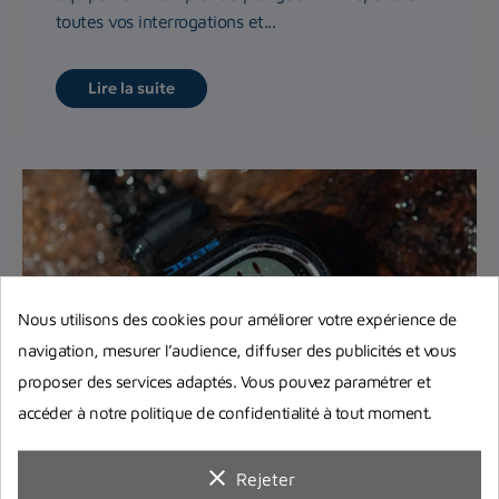
toutes vos interrogations et...
Lire la suite
Nous utilisons des cookies pour améliorer votre expérience de
navigation, mesurer l’audience, diffuser des publicités et vous
proposer des services adaptés. Vous pouvez paramétrer et
accéder à notre politique de confidentialité à tout moment.
Comment bien choisir son
ordinateur de plongée ?
clear
Rejeter