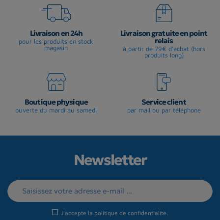
Livraison en 24h
Livraison gratuite en point
relais
pour les produits en stock
magasin
à partir de 79€ d'achat (hors
produits long)
Boutique physique
Service client
ouverte du mardi au samedi
par mail ou par téléphone
Newsletter
J'accepte la
politique de confidentialité
.