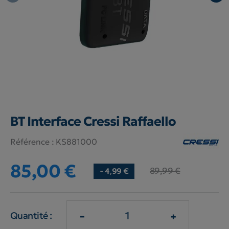
BT Interface Cressi Raffaello
Référence :
KS881000
85,00 €
89,99 €
- 4,99 €
-
+
Quantité :