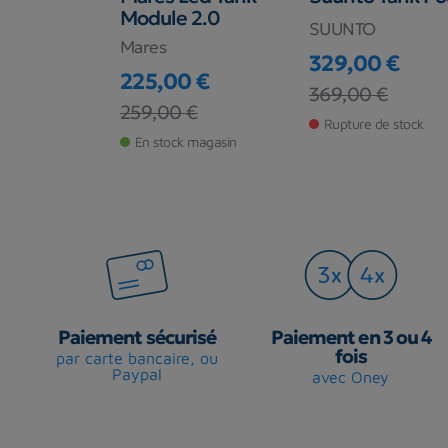
ro
Module 2.0
SUUNTO
RO
Mares
329,00 €
 €
225,00 €
Prix
Prix de base
369,00 €
Prix
Prix de base
259,00 €
de stock
Rupture de stock
En stock magasin
Paiement sécurisé
Paiement en 3 ou 4
fois
par carte bancaire, ou
Paypal
avec Oney