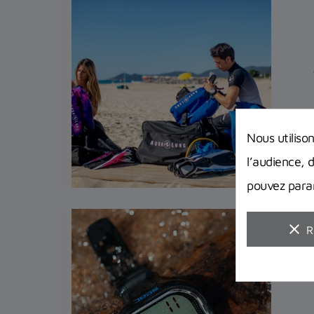
Nous utiliso
l’audience, 
pouvez param
clear
R