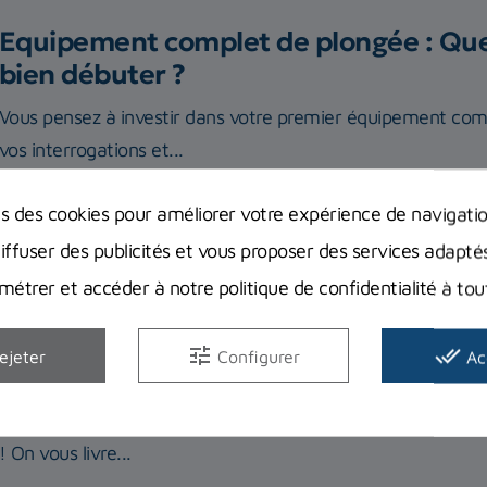
Equipement complet de plongée : Quel
bien débuter ?
Vous pensez à investir dans votre premier équipement com
vos interrogations et...
ns des cookies pour améliorer votre expérience de navigati
Lire la suite
diffuser des publicités et vous proposer des services adapté
étrer et accéder à notre politique de confidentialité à t
tune
done_all
ejeter
Configurer
Ac
Comment bien choisir son ordinateur 
Pas si simple de choisir son ordinateur de plongée avec to
! On vous livre...