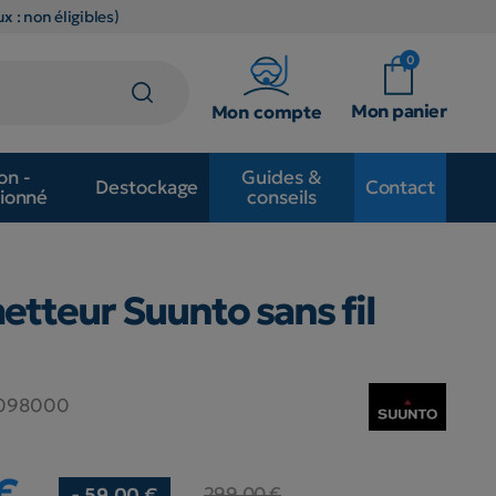
x : non éligibles)
0
Mon panier
Mon compte
on -
Guides &
Destockage
Contact
ionné
conseils
tteur Suunto sans fil
098000
€
299,00 €
- 59,00 €