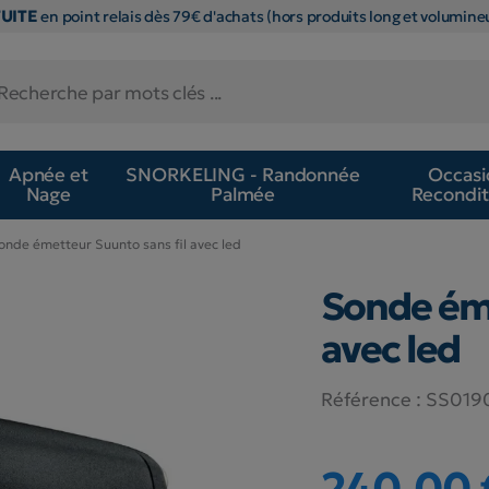
TUITE
en point relais dès 79€ d'achats (hors produits long et volumineu
Apnée et
SNORKELING - Randonnée
Occasi
Nage
Palmée
Recondit
onde émetteur Suunto sans fil avec led
Sonde éme
avec led
Référence :
SS019
240,00 