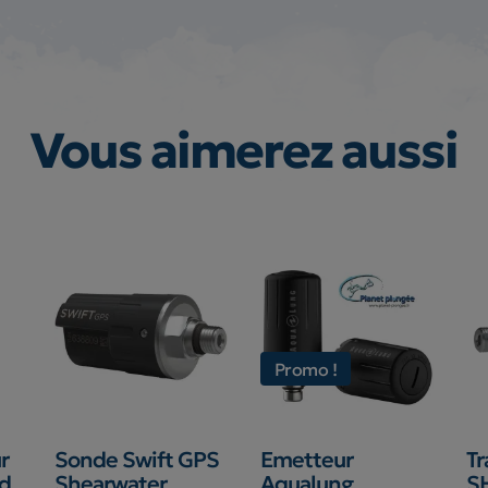
Vous aimerez aussi
Promo !
r
Sonde Swift GPS
Emetteur
T
od
Shearwater
Aqualung
S