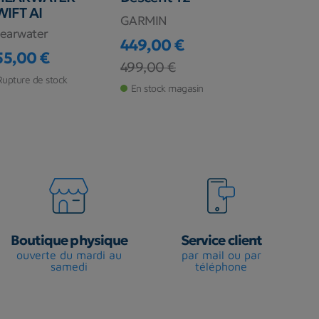
IFT AI
GARMIN
SCUBAPRO
earwater
449,00 €
109,00 €
55,00 €
Prix
Prix de base
Prix
Prix de ba
499,00 €
129,00 €
ix
Rupture de stock
En stock magasin
Rupture de s
Boutique physique
Service client
ouverte du mardi au
par mail ou par
samedi
téléphone