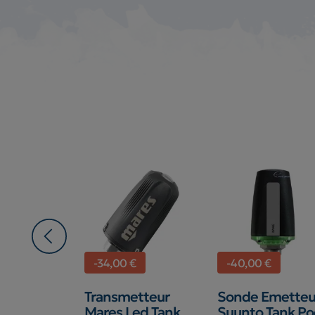
-34,00 €
-40,00 €
Emetteur
Transmetteur
Sonde Emetteu
+
Mares Led Tank
Suunto Tank P