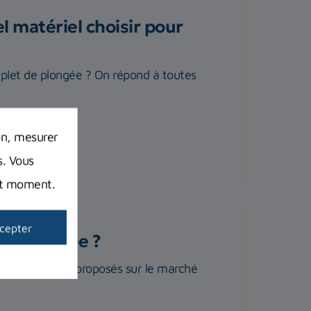
 matériel choisir pour
plet de plongée ? On répond à toutes
on, mesurer
s. Vous
out moment.
cepter
de plongée ?
us ces modèles proposés sur le marché