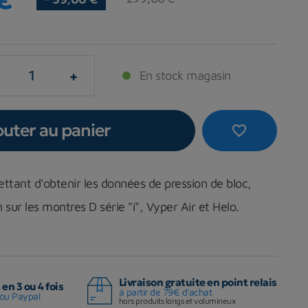
+
En stock magasin
outer au panier
favorite_border
tant d'obtenir les données de pression de bloc,
 sur les montres D série "i", Vyper Air et Helo.
Livraison gratuite en point relais
en 3 ou 4 fois
à partir de 79€ d'achat
ou Paypal
hors produits longs et volumineux