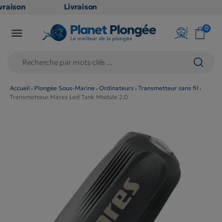
raison
Livraison
TUITE
GRATUITE
0

oint
en point
is dès
relais dès
79€
hats
d'achats
s
(hors
Accueil
Plongée Sous-Marine
Ordinateurs
Transmetteur sans fil
Transmetteur Mares Led Tank Module 2.0
uits
produits
 et
long et
umineux
volumineux
n
: non
ibles)
éligibles)