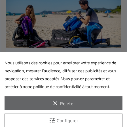
Equipement complet de plongée :
Nous utilisons des cookies pour améliorer votre expérience de
Quel matériel choisir pour bien
navigation, mesurer l’audience, diffuser des publicités et vous
débuter ?
proposer des services adaptés. Vous pouvez paramétrer et
Vous pensez à investir dans votre premier
accéder à notre politique de confidentialité à tout moment.
équipement complet de plongée ? On répond à
toutes vos interrogations et...
clear
Rejeter
Lire la suite
tune
Configurer