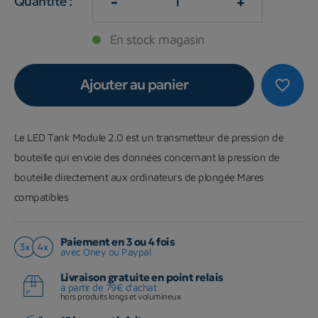
-
+
Quantité :
En stock magasin
Ajouter au panier
favorite_border
Le LED Tank Module 2.0 est un transmetteur de pression de
bouteille qui envoie des données concernant la pression de
bouteille directement aux ordinateurs de plongée Mares
compatibles
Paiement en 3 ou 4 fois
avec Oney ou Paypal
Livraison gratuite en point relais
à partir de 79€ d'achat
hors produits longs et volumineux