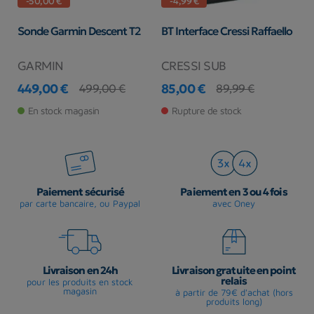
-50,00 €
-4,99 €
Sonde Garmin Descent T2
BT Interface Cressi Raffaello
C
C
GARMIN
CRESSI SUB
S
449,00 €
85,00 €
1
499,00 €
89,99 €
Prix
Prix de base
Prix
Prix de base
Pr
Pr
En stock magasin
Rupture de stock
Paiement sécurisé
Paiement en 3 ou 4 fois
par carte bancaire, ou Paypal
avec Oney
Livraison en 24h
Livraison gratuite en point
relais
pour les produits en stock
magasin
à partir de 79€ d'achat (hors
produits long)