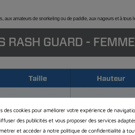
, aux amateurs de snorkeling ou de paddle, aux nageurs et à tous l
ns des cookies pour améliorer votre expérience de navigati
diffuser des publicités et vous proposer des services adapté
étrer et accéder à notre politique de confidentialité à t