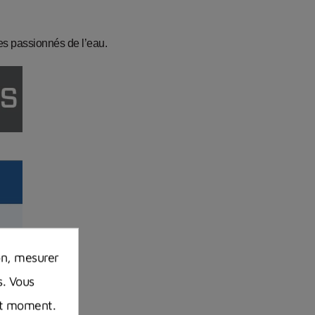
es passionnés de l’eau.
on, mesurer
s. Vous
out moment.