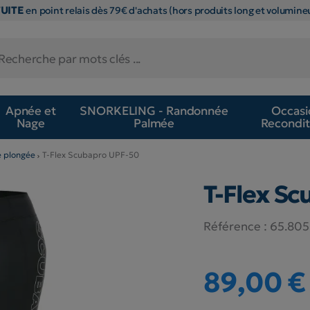
TUITE
en point relais dès 79€ d'achats (hors produits long et volumineu
Apnée et
SNORKELING - Randonnée
Occasi
Nage
Palmée
Recondit
e plongée
T-Flex Scubapro UPF-50
T-Flex Sc
Référence :
65.805
89,00 €