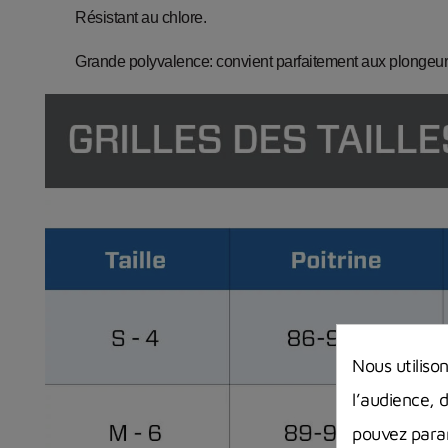
Résistant au chlore.
Grande polyvalence: convient parfaitement aux plongeurs
Nous utiliso
l’audience, 
pouvez param