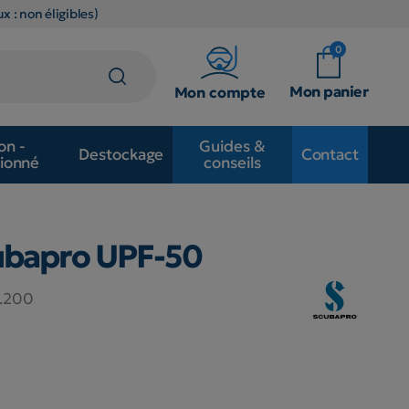
x : non éligibles)
0
Mon panier
Mon compte
on -
Guides &
Destockage
Contact
ionné
conseils
ubapro UPF-50
.200