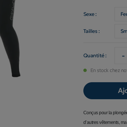
Sexe :
Tailles :
-
Quantité :
En stock chez not
Aj
Conçus pour la plongée
d’autres vêtements, mai