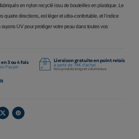
 fabriqués en nylon recyclé issu de bouteilles en plastique. Le
s quatre directions, est léger et ultra-confortable, et l’indice
rayons UV pour protéger votre peau dans toutes vos
Livraison gratuite en point relais
en 3 ou 4 fois
à partir de 79€ d'achat
ou Paypal
hors produits longs et volumineux
it