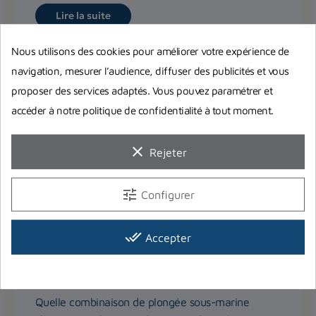
Lire la suite
Nous utilisons des cookies pour améliorer votre expérience de
navigation, mesurer l’audience, diffuser des publicités et vous
proposer des services adaptés. Vous pouvez paramétrer et
accéder à notre politique de confidentialité à tout moment.
clear
Rejeter
tune
Configurer
done_all
Accepter
Comment choisir sa combinaison de
plongée ? Quelle épaisseur et quelle
taille choisir ?
Quelle combinaison de plongée sous-marine