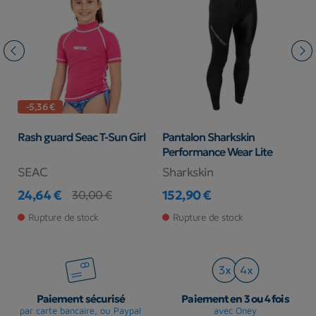
-5,36 €
Rash guard Seac T-Sun Girl
Pantalon Sharkskin
C
Performance Wear Lite
M
SEAC
Sharkskin
C
24,64 €
152,90 €
7
30,00 €
Prix
Prix de base
Prix
Pr
Rupture de stock
Rupture de stock
Paiement sécurisé
Paiement en 3 ou 4 fois
par carte bancaire, ou Paypal
avec Oney