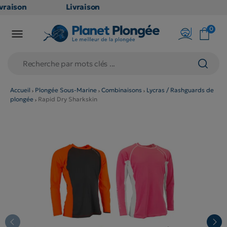
raison
Livraison
ATUITE
GRATUITE
0

point
en point
is dès
relais dès
79€
chats
d'achats
rs
(hors
Accueil
Plongée Sous-Marine
Combinaisons
Lycras / Rashguards de
plongée
Rapid Dry Sharkskin
duits
produits
 et
long et
umineux
volumineux
n
: non
ibles)
éligibles)