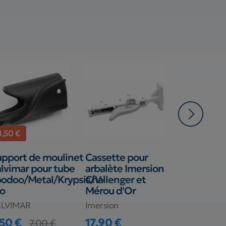
1,50 €
pport de moulinet
Cassette pour
Pointe
lvimar pour tube
arbalète Imersion
détachabl
odoo/Metal/Krypsis/V-
Challenger et
Siglasub S
o
Mérou d'Or
filetage M
ALVIMAR
Imersion
SIGALSUB
,50 €
17,90 €
99,90 €
7,00 €