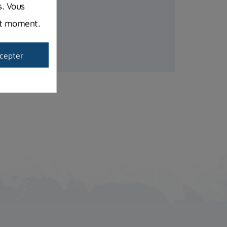
s. Vous
out moment.
cepter