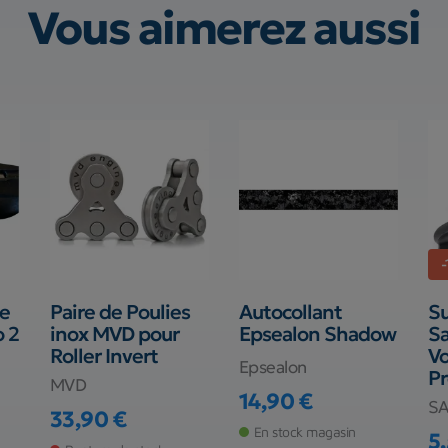
Vous aimerez aussi
-
te
Paire de Poulies
Autocollant
Su
o 2
inox MVD pour
Epsealon Shadow
Sa
Roller Invert
Vo
Epsealon
Pr
MVD
14,90 €
S
Prix
33,90 €
Prix
En stock magasin
5