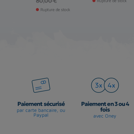
Prix
Prix de base
80,00 €
Rupture de stock
de stock
Rupture de stock
Paiement sécurisé
Paiement en 3 ou 4
fois
par carte bancaire, ou
Paypal
avec Oney