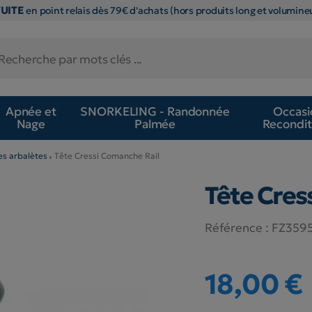
TUITE
en point relais dès 79€ d'achats (hors produits long et volumineu
Apnée et
SNORKELING - Randonnée
Occasi
Nage
Palmée
Recondit
es arbalètes
Tête Cressi Comanche Rail
Tête Cres
Référence :
FZ359
18,00 €