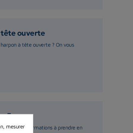
 tête ouverte
 harpon à tête ouverte ? On vous
en France
on, mesurer
s sont les informations à prendre en