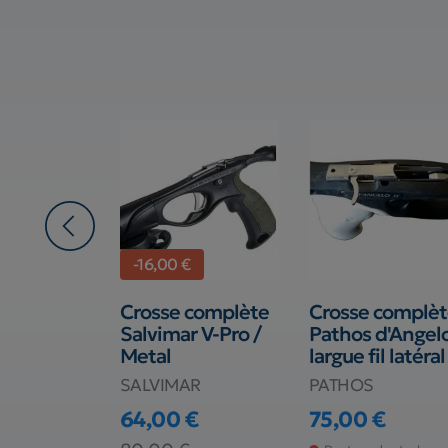
-16,00 €
essoires
Crosse complète
Crosse complè
r fusil
Salvimar V-Pro /
Pathos d'Angel
nty
Metal
largue fil latéral
shing
SALVIMAR
PATHOS
64,00 €
75,00 €
Prix
€