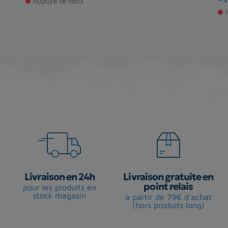
Rupture de stock
Pr
Pr
Livraison en 24h
Livraison gratuite en
point relais
pour les produits en
stock magasin
à partir de 79€ d'achat
(hors produits long)