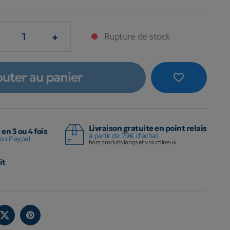
+
Rupture de stock
outer au panier
favorite_border
Livraison gratuite en point relais
en 3 ou 4 fois
à partir de 79€ d'achat
ou Paypal
hors produits longs et volumineux
it