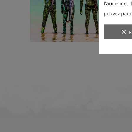
l’audience, 
pouvez param
clear
R