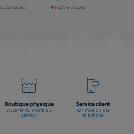
ix
ix de base
Prix
Prix
Rupture de stock
Rupture de stock
Rupture de s
Boutique physique
Service client
ouverte du mardi au
par mail ou par
samedi
téléphone