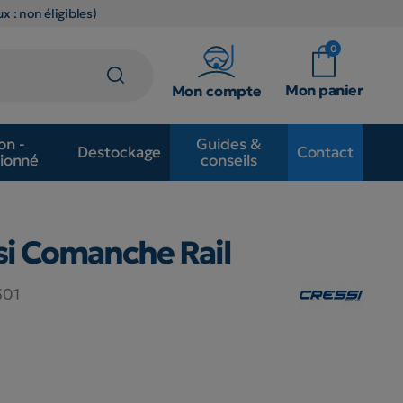
x : non éligibles)
0
Mon panier
Mon compte
on -
Guides &
Destockage
Contact
ionné
conseils
si Comanche Rail
501