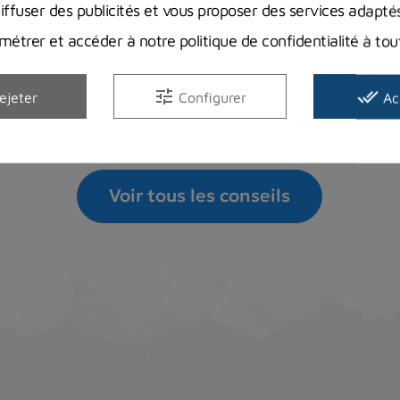
compte et où ? Vous...
diffuser des publicités et vous proposer des services adapté
étrer et accéder à notre politique de confidentialité à t
Lire la suite
tune
done_all
ejeter
Configurer
Ac
Voir tous les conseils