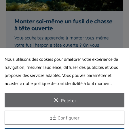
Monter soi-même un fusil de chasse
à tête ouverte
Vous souhaitez apprendre à monter vous-même
votre fusil harpon à tête ouverte ? On vous
explique précisément...
Nous utilisons des cookies pour améliorer votre expérience de
navigation, mesurer l’audience, diffuser des publicités et vous
Lire la suite
proposer des services adaptés. Vous pouvez paramétrer et
accéder à notre politique de confidentialité à tout moment.
clear
Rejeter
tune
Configurer