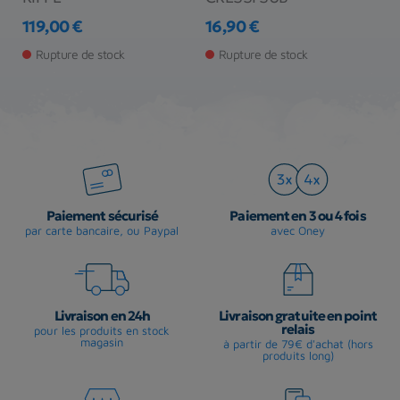
119,00 €
16,90 €
1
Prix
Prix
Pr
Rupture de stock
Rupture de stock
Paiement sécurisé
Paiement en 3 ou 4 fois
par carte bancaire, ou Paypal
avec Oney
Livraison en 24h
Livraison gratuite en point
relais
pour les produits en stock
magasin
à partir de 79€ d'achat (hors
produits long)