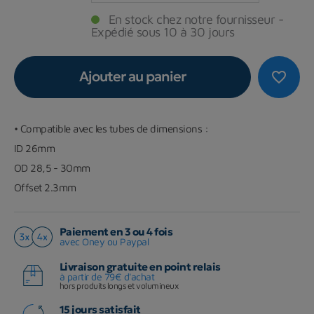
En stock chez notre fournisseur -
Expédié sous 10 à 30 jours
Ajouter au panier
favorite_border
•
Compatible avec les tubes de dimensions :
ID 26mm
OD 28,5 - 30mm
Offset 2.3mm
Paiement en 3 ou 4 fois
avec Oney ou Paypal
Livraison gratuite en point relais
à partir de 79€ d'achat
hors produits longs et volumineux
15 jours satisfait