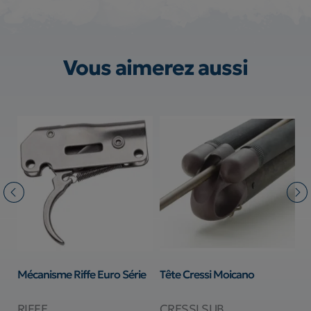
Vous aimerez aussi
Mécanisme Riffe Euro Série
Tête Cressi Moicano
T
T
RIFFE
CRESSI SUB
I