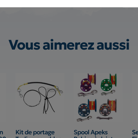
Vous aimerez aussi
on
Kit de portage
Spool Apeks
Se