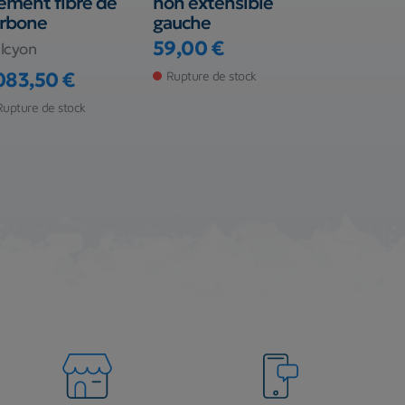
ement fibre de
non extensible
combinai
arbone
gauche
Avatar 90
59,00 €
lcyon
Santi
Prix
 083,50 €
Rupture de stock
240,00 
ix
Prix
Rupture de stock
Rupture de s