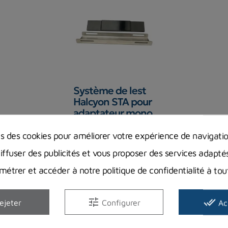
Système de lest
Halcyon STA pour
adaptateur mono
bloc
ns des cookies pour améliorer votre expérience de navigati
Halcyon
diffuser des publicités et vous proposer des services adapté
217,80 €
Prix
étrer et accéder à notre politique de confidentialité à t
Rupture de stock
tune
done_all
ejeter
Configurer
Ac