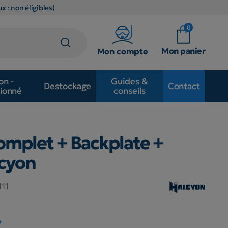
x : non éligibles)
0
Mon panier
Mon compte
on -
Guides &
Destockage
Contact
ionné
conseils
omplet + Backplate +
lcyon
111
€