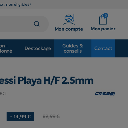
x : non éligibles)
0
Mon panier
Mon compte
on -
Guides &
Destockage
Contact
ionné
conseils
essi Playa H/F 2.5mm
001
89,99 €
- 14,99 €