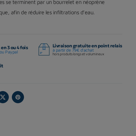
bes se terminent par un bourrelet en néoprène
ique
, afin de réduire les infiltrations d’eau.
Livraison gratuite en point relais
en 3 ou 4 fois
à partir de 79€ d'achat
ou Paypal
hors produits longs et volumineux
it