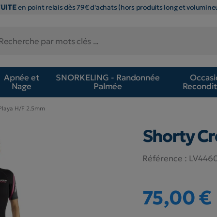
TUITE
en point relais dès 79€ d'achats (hors produits long et volumineu
Apnée et
SNORKELING - Randonnée
Occasi
Nage
Palmée
Recondit
 Playa H/F 2.5mm
Shorty Cr
Référence :
LV446
75,00 €