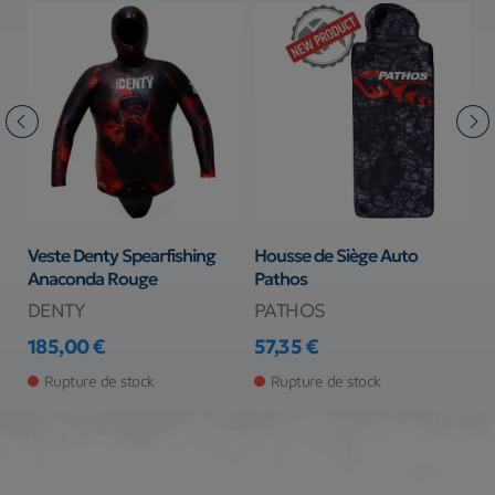
Veste Denty Spearfishing
Housse de Siège Auto
H
Anaconda Rouge
Pathos
p
DENTY
PATHOS
C
185,00 €
57,35 €
4
Prix
Prix
Pr
Rupture de stock
Rupture de stock