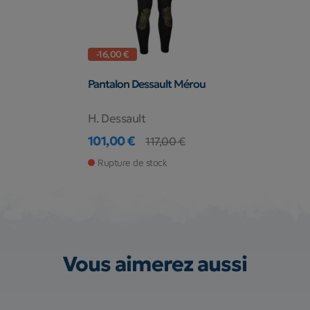
-16,00 €
Pantalon Dessault Mérou
H. Dessault
101,00 €
117,00 €
Prix
Prix de base
Rupture de stock
Vous aimerez aussi