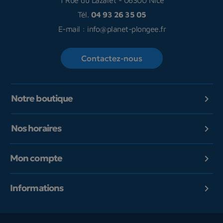
1 Rue du Lazaret
-
06300 Nice
Tél.
04 93 26 35 05
E-mail :
info@planet-plongee.fr
Contactez-nous
Notre boutique

Nos horaires

Mon compte

Informations
