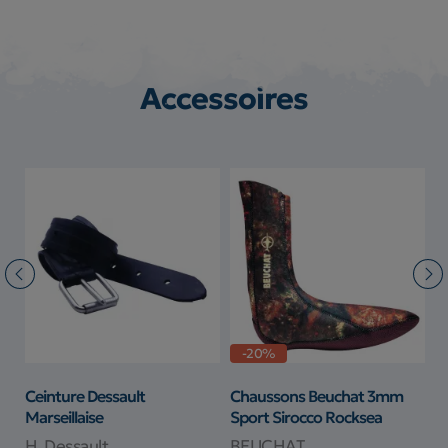
Accessoires
-20%
Ceinture Dessault
Chaussons Beuchat 3mm
S
Marseillaise
Sport Sirocco Rocksea
T
H. Dessault
BEUCHAT
B