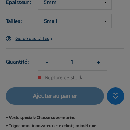
Epaisseur :
Tailles :
Guide des tailles
-
+
Quantité :
Rupture de stock
Ajouter au panier
favorite_border
• Veste spéciale Chasse sous-marine
•
Trigocamo: innovateur et exclusif, mimétique,