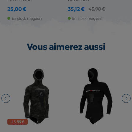
25,00 €
35,12 €
1
43,90 €
Prix
Prix
Prix de base
Pr
Pr
En stock magasin
En stock magasin
Vous aimerez aussi
-15,99 €