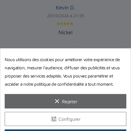
Kevin D.
20/10/2024 à 21:59
Nickel
Nous utilisons des cookies pour améliorer votre expérience de
navigation, mesurer l’audience, diffuser des publicités et vous
proposer des services adaptés. Vous pouvez paramétrer et
Guides d'achat
accéder à notre politique de confidentialité à tout moment.
clear
Rejeter
tune
Configurer