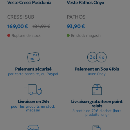
Veste Cressi Posidonia
Veste Pathos Onyx
V
A
CRESSI SUB
PATHOS
D
169,00 €
93,90 €
1
184,99 €
Prix
Prix de base
Prix
Pr
Rupture de stock
En stock magasin
Paiement sécurisé
Paiement en 3 ou 4 fois
par carte bancaire, ou Paypal
avec Oney
Livraison en 24h
Livraison gratuite en point
relais
pour les produits en stock
magasin
à partir de 79€ d'achat (hors
produits long)