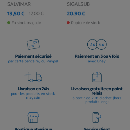
SALVIMAR
SIGALSUB
E
13,50 €
20,90 €
1
17,00 €
Prix
Prix de base
Prix
Pr
En stock magasin
Rupture de stock
Paiement sécurisé
Paiement en 3 ou 4 fois
par carte bancaire, ou Paypal
avec Oney
Livraison en 24h
Livraison gratuite en point
relais
pour les produits en stock
magasin
à partir de 79€ d'achat (hors
produits long)
Boutique physique
Service client