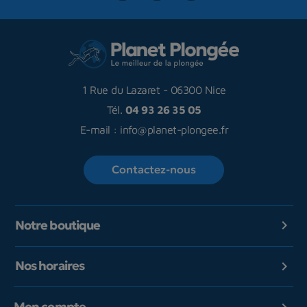
1 Rue du Lazaret
-
06300 Nice
Tél.
04 93 26 35 05
E-mail :
info@planet-plongee.fr
Contactez-nous
Notre boutique

Nos horaires

Mon compte