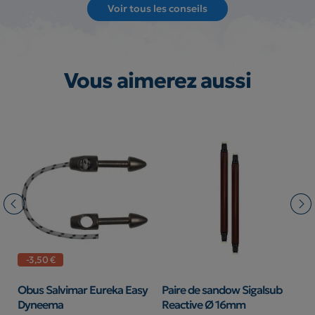
Voir tous les conseils
Vous aimerez aussi
-3,50 €
r
Obus Salvimar Eureka Easy
Paire de sandow Sigalsub
A
Dyneema
Reactive Ø 16mm
S