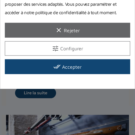
proposer des services adaptés. Vous pouvez paramétrer et
accéder à notre politique de confidentialité à tout moment.
clear
Rejeter
Monter soi-même un fusil de chasse
tune
à tête ouverte
Configurer
Vous souhaitez apprendre à monter vous-même
done_all
Accepter
votre fusil harpon à tête ouverte ? On vous
explique précisément...
Lire la suite