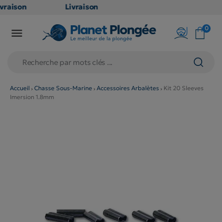
raison
Livraison
ATUITE
GRATUITE
0

point
en point
is dès
relais dès
€
79€
chats
d'achats
rs
(hors
Accueil
Chasse Sous-Marine
Accessoires Arbalètes
Kit 20 Sleeves
Imersion 1.8mm
duits
produits
g et
long et
umineux
volumineux
on
: non
ibles)
éligibles)