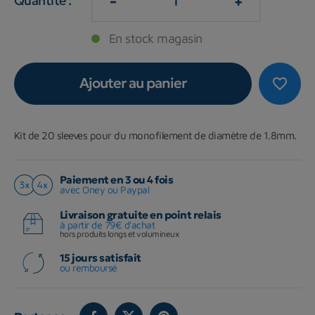
-
+
Quantité :
En stock magasin
Ajouter au panier
favorite_border
Kit de 20 sleeves pour du monofilement de diamètre de 1.8mm.
Paiement en 3 ou 4 fois
avec Oney ou Paypal
Livraison gratuite en point relais
à partir de 79€ d'achat
hors produits longs et volumineux
15 jours satisfait
ou remboursé