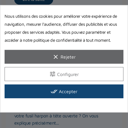
Nous utilisons des cookies pour améliorer votre expérience de
navigation, mesurer l’audience, diffuser des publicités et vous
proposer des services adaptés. Vous pouvez paramétrer et
accéder à notre politique de confidentialité à tout moment.
clear
Rejeter
tune
Configurer
done_all
Monter soi-même un fusil de chasse
Accepter
à tête ouverte
Vous souhaitez apprendre à monter vous-même
votre fusil harpon à tête ouverte ? On vous
explique précisément...