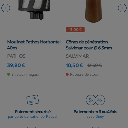
-3,00 €
 Ø
Moulinet Pathos Horizontal
Cônes de pénétration
B
40m
Salvimar pour Ø 6.5mm
2
PATHOS
SALVIMAR
B
39,90 €
10,50 €
3
13,50 €
Prix
Prix
Prix de base
Pr
En stock magasin
Rupture de stock
Paiement sécurisé
Paiement en 3 ou 4 fois
par carte bancaire, ou Paypal
avec Oney