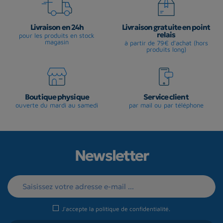
Livraison en 24h
Livraison gratuite en point
relais
pour les produits en stock
magasin
à partir de 79€ d'achat (hors
produits long)
Boutique physique
Service client
ouverte du mardi au samedi
par mail ou par téléphone
Newsletter
J'accepte la
politique de confidentialité
.