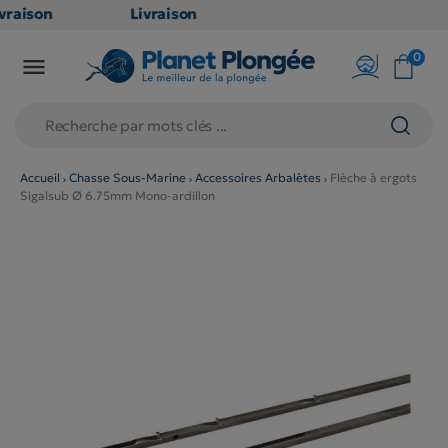
raison
Livraison
ATUITE
GRATUITE
0

point
en point
ais dès
relais dès
€
79€
chats
d'achats
rs
(hors
Accueil
Chasse Sous-Marine
Accessoires Arbalètes
Flèche à ergots
Sigalsub Ø 6.75mm Mono-ardillon
duits
produits
g et
long et
umineux
volumineux
on
: non
gibles)
éligibles)