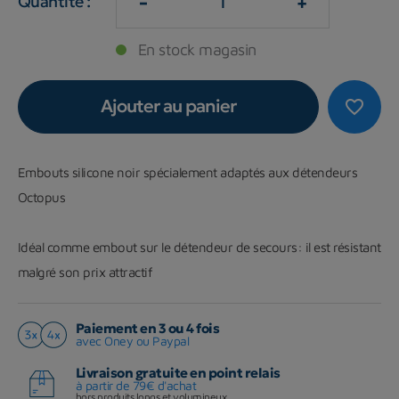
-
+
Quantité :
En stock magasin
Ajouter au panier
favorite_border
Embouts silicone noir spécialement adaptés aux détendeurs
Octopus
Idéal comme embout sur le détendeur de secours: il est résistant
malgré son prix attractif
Paiement en 3 ou 4 fois
avec Oney ou Paypal
Livraison gratuite en point relais
à partir de 79€ d'achat
hors produits longs et volumineux