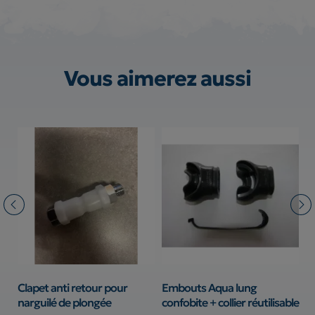
Vous aimerez aussi
pet
Clapet anti retour pour
Embouts Aqua lung
E
narguilé de plongée
confobite + collier réutilisable
h