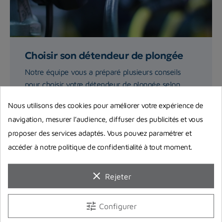
Choisir son détendeur de plongée
Notre équipe vous a préparé plusieurs conseils
pour choisir votre détendeur de plongée selon
différents critères...
Nous utilisons des cookies pour améliorer votre expérience de
navigation, mesurer l’audience, diffuser des publicités et vous
Lire la suite
proposer des services adaptés. Vous pouvez paramétrer et
accéder à notre politique de confidentialité à tout moment.
clear
Rejeter
tune
Configurer