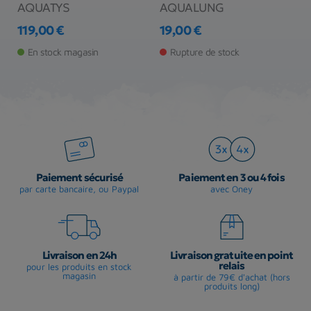
AQUATYS
AQUALUNG
A
119,00 €
19,00 €
1
Prix
Prix
Pr
En stock magasin
Rupture de stock
Paiement sécurisé
Paiement en 3 ou 4 fois
par carte bancaire, ou Paypal
avec Oney
Livraison en 24h
Livraison gratuite en point
relais
pour les produits en stock
magasin
à partir de 79€ d'achat (hors
produits long)