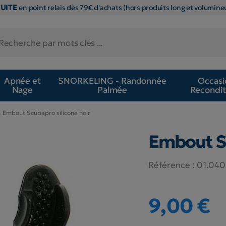
TUITE
en point relais dès 79€ d'achats (hors produits long et volumineu
Apnée et
SNORKELING - Randonnée
Occasi
Nage
Palmée
Recondit
Embout Scubapro silicone noir
Embout Sc
Référence :
01.040.
9,00 €