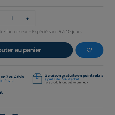
+
re fournisseur - Expédié sous 5 à 10 jours
outer au panier
favorite_border
Livraison gratuite en point relais
en 3 ou 4 fois
à partir de 79€ d'achat
ou Paypal
hors produits longs et volumineux
it