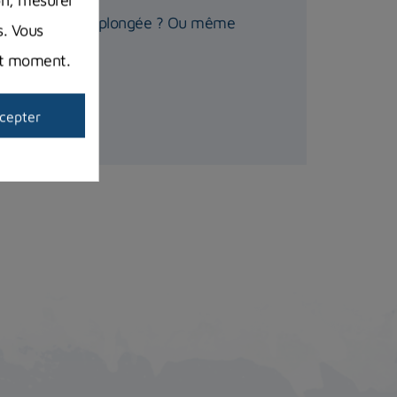
re détendeur de plongée ? Ou même
s. Vous
out moment.
cepter