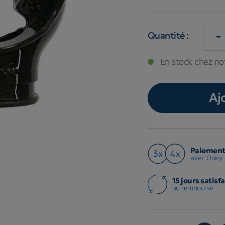
-
Quantité :
En stock chez not
Aj
Paiement 
avec Oney 
15 jours satisfa
ou remboursé