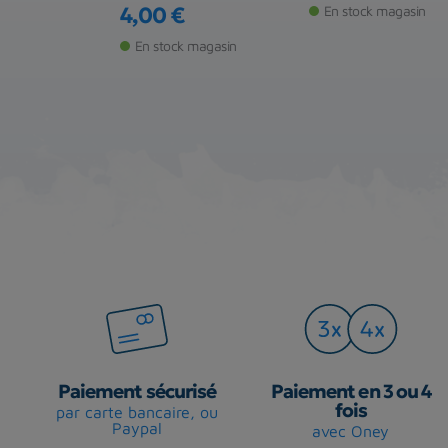
4,00 €
En stock magasin
Prix
 magasin
En stock magasin
Paiement sécurisé
Paiement en 3 ou 4
fois
par carte bancaire, ou
Paypal
avec Oney