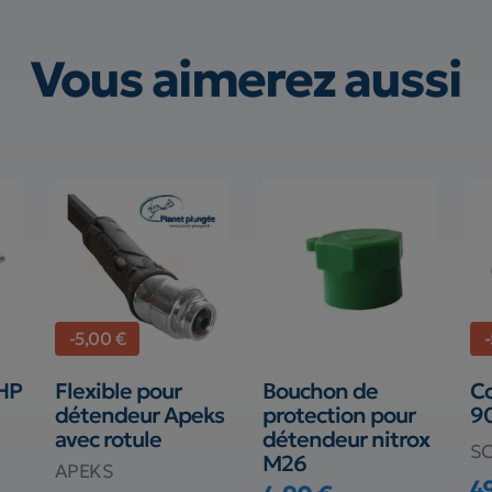
Vous aimerez aussi
-5,00 €
-
 HP
Flexible pour
Bouchon de
C
détendeur Apeks
protection pour
9
avec rotule
détendeur nitrox
S
M26
APEKS
4