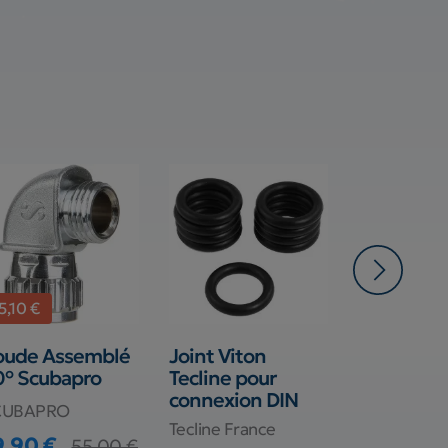
5,10 €
oude Assemblé
Joint Viton
Accroches
0° Scubapro
Tecline pour
Flexibles
connexion DIN
Scubapro
CUBAPRO
Tecline France
SCUBAPRO
9,90 €
55,00 €