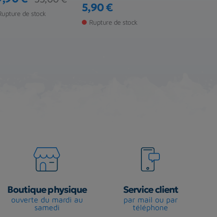
ix
ix de base
5,90 €
8,90 €
Prix
Prix
Rupture de stock
Rupture de stock
Rupture de s
Boutique physique
Service client
ouverte du mardi au
par mail ou par
samedi
téléphone