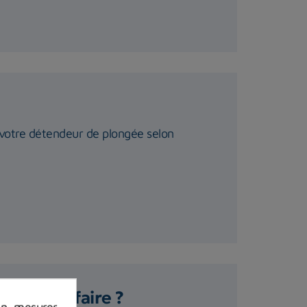
r votre détendeur de plongée selon
comment faire ?
on, mesurer