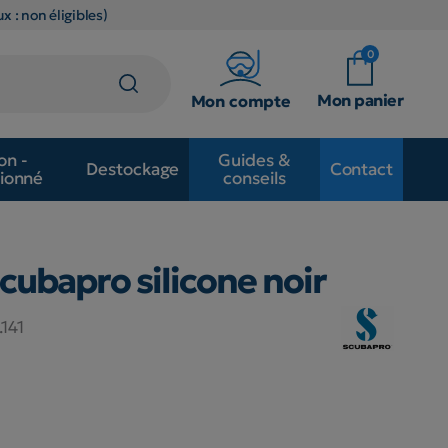
x : non éligibles)
0
Mon panier
Mon compte
on -
Guides &
Destockage
Contact
ionné
conseils
ubapro silicone noir
141