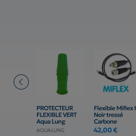
eur pour
PROTECTEUR
Flexible Miflex
eur ½
FLEXIBLE VERT
Noir tressé
r 3/8
Aqua Lung
Carbone
e
42,00 €
AQUALUNG
Prix