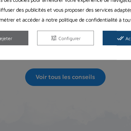
Vous vous demandez comment réaliser l’entretien de vot
diffuser des publicités et vous proposer des services adapté
quand est-ce que vous...
étrer et accéder à notre politique de confidentialité à t
Lire la suite
tune
done_all
ejeter
Configurer
Ac
Voir tous les conseils