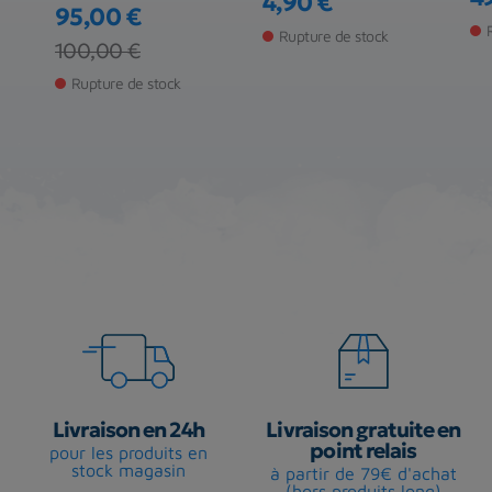
4,90 €
Pr
Pr
95,00 €
Prix
Rupture de stock
Prix
Prix de base
100,00 €
Rupture de stock
Livraison en 24h
Livraison gratuite en
point relais
pour les produits en
stock magasin
à partir de 79€ d'achat
(hors produits long)