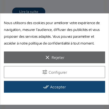
Lire la suite
Nous utilisons des cookies pour améliorer votre expérience de
navigation, mesurer l’audience, diffuser des publicités et vous
proposer des services adaptés. Vous pouvez paramétrer et
accéder à notre politique de confidentialité à tout moment.
clear
Rejeter
tune
Configurer
done_all
Accepter
Comment choisir sa combinaison de
plongée ? Quelle épaisseur et quelle
taille choisir ?