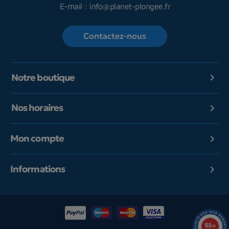
E-mail :
info@planet-plongee.fr
Contactez-nous
Notre boutique

Nos horaires

Mon compte

Informations

9.5
/10