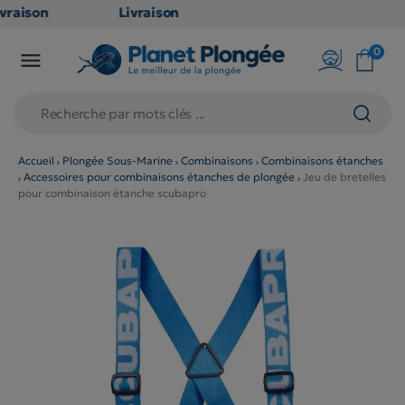
raison
Livraison
ATUITE
GRATUITE
0

point
en point
ais dès
relais dès
€
79€
chats
d'achats
rs
(hors
Accueil
Plongée Sous-Marine
Combinaisons
Combinaisons étanches
Accessoires pour combinaisons étanches de plongée
Jeu de bretelles
duits
produits
pour combinaison étanche scubapro
g et
long et
umineux
volumineux
on
: non
ibles)
éligibles)