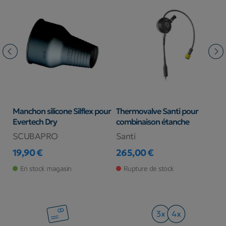
ing
Manchon silicone Silflex pour
Thermovalve Santi pour
G
Evertech Dry
combinaison étanche
U
l
SCUBAPRO
Santi
W
19,90 €
265,00 €
Prix
Prix
8
Pr
En stock magasin
Rupture de stock