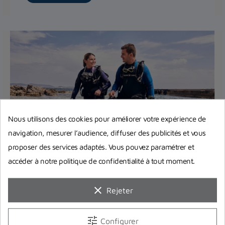
Nous utilisons des cookies pour améliorer votre expérience de
navigation, mesurer l’audience, diffuser des publicités et vous
proposer des services adaptés. Vous pouvez paramétrer et
Comment choisir sa combinaison de
accéder à notre politique de confidentialité à tout moment.
plongée ? Quelle épaisseur et quelle
taille choisir ?
clear
Rejeter
Quelle combinaison de plongée sous-marine
choisir ? Combinaison de plongée humide, semi-
tune
Configurer
étanche, étanche ? Et de...