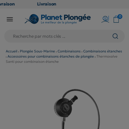
raison
Livraison
TUITE
GRATUITE
0

oint
en point
is dès
relais dès
79€
hats
d'achats
s
(hors
Accueil
Plongée Sous-Marine
Combinaisons
Combinaisons étanches
Accessoires pour combinaisons étanches de plongée
Thermovalve
uits
produits
Santi pour combinaison étanche
 et
long et
umineux
volumineux
n
: non
ibles)
éligibles)