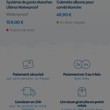
Système de gants étanches
Colerette silicone pour
J
r
Ultima Waterproof
combi étanche
c
s
Waterproof
49,90 €
S
Prix
159,00 €
En stock magasin
Prix
3
Pr
Pr
Rupture de stock
Paiement sécurisé
Paiement en 3 ou 4 fois
par carte bancaire, ou Paypal
avec Oney
Livraison en 24h
Livraison gratuite en point
relais
pour les produits en stock
magasin
à partir de 79€ d'achat (hors