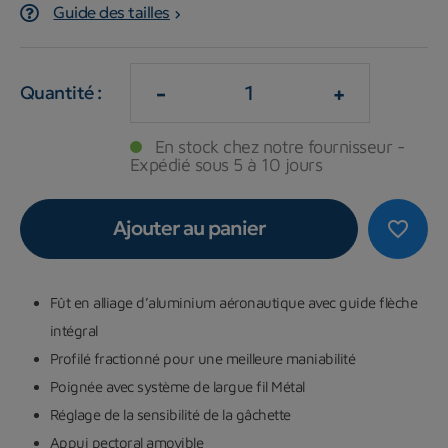
Guide des tailles
-
+
Quantité :
En stock chez notre fournisseur -
Expédié sous 5 à 10 jours
Ajouter au panier
favorite_border
Fût en alliage d’aluminium aéronautique avec guide flèche
intégral
Profilé fractionné pour une meilleure maniabilité
Poignée avec système de largue fil Métal
Réglage de la sensibilité de la gâchette
Appui pectoral amovible