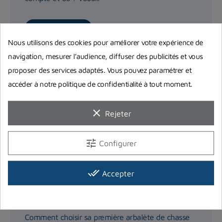
Lire la suite
Nous utilisons des cookies pour améliorer votre expérience de
navigation, mesurer l’audience, diffuser des publicités et vous
proposer des services adaptés. Vous pouvez paramétrer et
accéder à notre politique de confidentialité à tout moment.
clear
Rejeter
tune
Configurer
done_all
Accepter
Choisir son arbalète de chasse sous-
marine
Comment choisir sa première arbalète de chasse