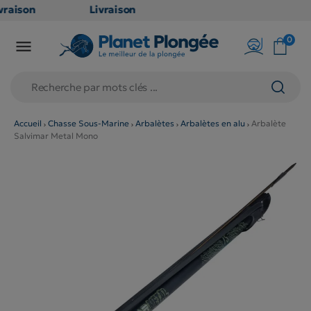
raison
Livraison
ATUITE
GRATUITE
0

point
en point
ais dès
relais dès
€
79€
chats
d'achats
rs
(hors
Accueil
Chasse Sous-Marine
Arbalètes
Arbalètes en alu
Arbalète
Salvimar Metal Mono
duits
produits
g et
long et
umineux
volumineux
on
: non
ibles)
éligibles)