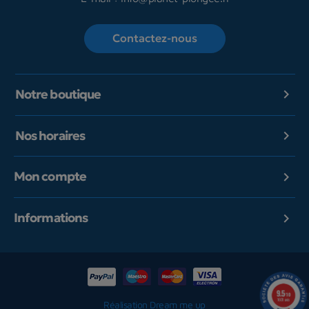
Contactez-nous
Notre boutique

Nos horaires

Mon compte

Informations

9.5
/10
1601 avis
Réalisation Dream me up