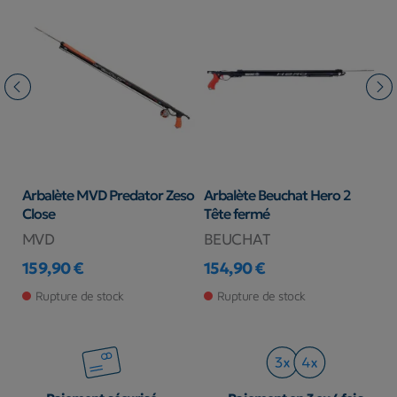
Arbalète MVD Predator Zeso
Arbalète Beuchat Hero 2
A
Close
Tête fermé
MVD
BEUCHAT
S
159,90 €
154,90 €
1
Prix
Prix
Pr
Rupture de stock
Rupture de stock