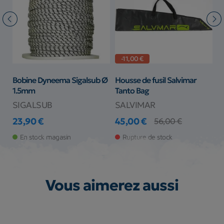
-11,00 €
Bobine Dyneema Sigalsub Ø
Housse de fusil Salvimar
A
1.5mm
Tanto Bag
SIGALSUB
SALVIMAR
S
23,90 €
45,00 €
1
56,00 €
Prix
Prix
Prix de base
Pr
En stock magasin
Rupture de stock
Vous aimerez aussi