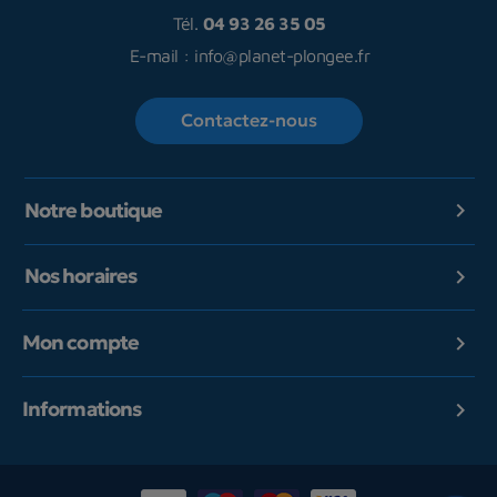
Tél.
04 93 26 35 05
E-mail :
info@planet-plongee.fr
Contactez-nous
Notre boutique

Nos horaires

Mon compte

Informations
