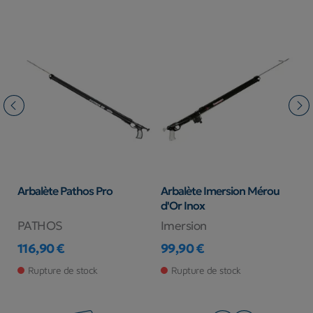
Arbalète Pathos Pro
Arbalète Imersion Mérou
A
d'Or Inox
P
PATHOS
Imersion
I
116,90 €
99,90 €
6
Prix
Prix
Pr
Rupture de stock
Rupture de stock