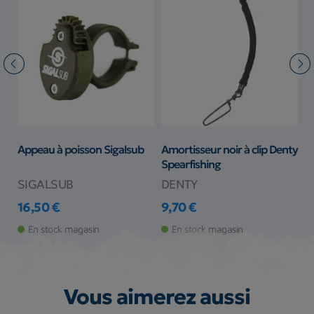
Appeau à poisson Sigalsub
Amortisseur noir à clip Denty
L
Spearfishing
p
SIGALSUB
DENTY
M
16,50 €
9,70 €
7
Prix
Prix
Pr
En stock magasin
En stock magasin
Vous aimerez aussi