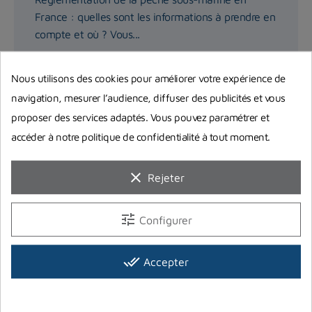
France : quelles sont les informations à prendre en
compte et où ? Vous...
Lire la suite
Nous utilisons des cookies pour améliorer votre expérience de
navigation, mesurer l’audience, diffuser des publicités et vous
proposer des services adaptés. Vous pouvez paramétrer et
accéder à notre politique de confidentialité à tout moment.
clear
Rejeter
tune
Configurer
done_all
Accepter
Choisir son arbalète de chasse sous-