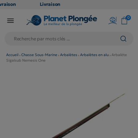
raison
Livraison
ATUITE
GRATUITE
0

point
en point
is dès
relais dès
79€
chats
d'achats
rs
(hors
Accueil
Chasse Sous-Marine
Arbalètes
Arbalètes en alu
Arbalète
Sigalsub Nemesis One
duits
produits
 et
long et
umineux
volumineux
n
: non
ibles)
éligibles)