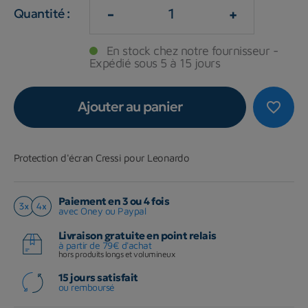
-
+
Quantité :
En stock chez notre fournisseur -
Expédié sous 5 à 15 jours
Ajouter au panier
favorite_border
Protection d'écran Cressi pour Leonardo
Paiement en 3 ou 4 fois
avec Oney ou Paypal
Livraison gratuite en point relais
à partir de 79€ d'achat
hors produits longs et volumineux
15 jours satisfait
ou remboursé