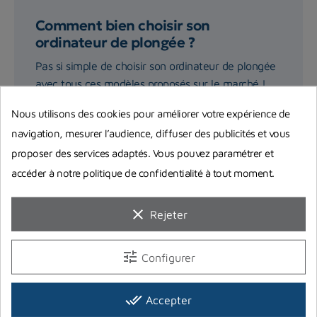
Comment bien choisir son
ordinateur de plongée ?
Pas si simple de choisir son ordinateur de plongée
avec tous ces modèles proposés sur le marché !
On vous livre...
Nous utilisons des cookies pour améliorer votre expérience de
navigation, mesurer l’audience, diffuser des publicités et vous
Lire la suite
proposer des services adaptés. Vous pouvez paramétrer et
accéder à notre politique de confidentialité à tout moment.
clear
Rejeter
tune
Configurer
done_all
Accepter