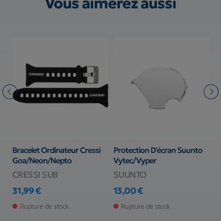
Vous aimerez aussi
to
Bracelet Ordinateur Cressi
Protection D'écran Suunto
B
Goa/Neon/Nepto
Vytec/Vyper
Ai
CRESSI SUB
SUUNTO
2
Pr
31,99 €
13,00 €
Prix
Prix
Rupture de stock
Rupture de stock