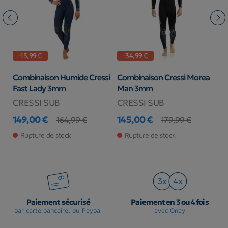
-15,99 €
-34,99 €
Combinaison Humide Cressi
Combinaison Cressi Morea
C
Fast Lady 3mm
Man 3mm
3
CRESSI SUB
CRESSI SUB
M
149,00 €
145,00 €
3
164,99 €
179,99 €
Prix
Prix de base
Prix
Prix de base
Pr
Pr
Rupture de stock
Rupture de stock
Paiement sécurisé
Paiement en 3 ou 4 fois
par carte bancaire, ou Paypal
avec Oney