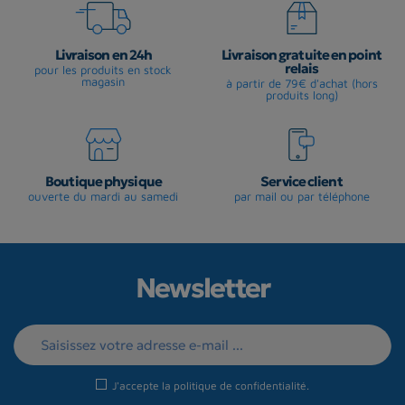
Livraison en 24h
Livraison gratuite en point
relais
pour les produits en stock
magasin
à partir de 79€ d'achat (hors
produits long)
Boutique physique
Service client
ouverte du mardi au samedi
par mail ou par téléphone
Newsletter
J'accepte la
politique de confidentialité
.