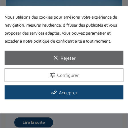
Nous utilisons des cookies pour améliorer votre expérience de
navigation, mesurer l’audience, diffuser des publicités et vous
proposer des services adaptés. Vous pouvez paramétrer et
accéder à notre politique de confidentialité à tout moment.
clear
Rejeter
Equipement complet de plongée :
Quel matériel choisir pour bien
tune
Configurer
débuter ?
Vous pensez à investir dans votre premier
done_all
Accepter
équipement complet de plongée ? On répond à
toutes vos interrogations et...
Lire la suite