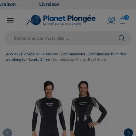
raison
Livraison
TUITE
GRATUITE
0

oint
en point
is dès
relais dès
79€
hats
d'achats
s
(hors
Accueil
Plongée Sous-Marine
Combinaisons
Combinaison humides
de plongée
Combi 3 mm
Combinaison Mares Reef 3mm
uits
produits
 et
long et
umineux
volumineux
n
: non
ibles)
éligibles)